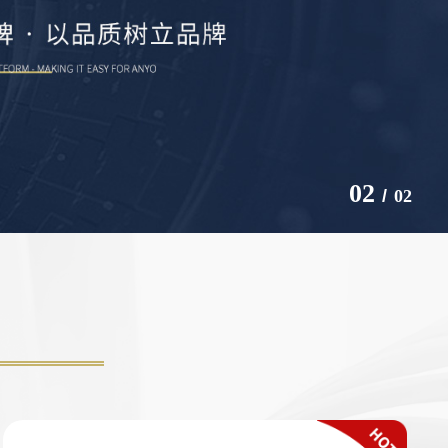
2
/
2