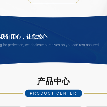
，我们用心，让您放心
ving for perfection, we dedicate ourselves so you can rest assured
产品中心
PRODUCT CENTER