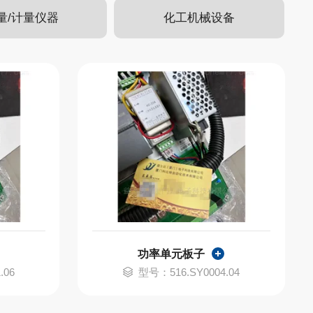
量/计量仪器
化工机械设备
功率单元板子
.06
型号：516.SY0004.04