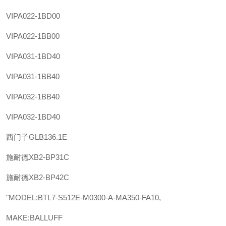
VIPA
022-1BD00
VIPA
022-1BB00
VIPA
031-1BD40
VIPA
031-1BB40
VIPA
032-1BB40
VIPA
032-1BD40
西门子
GLB136.1E
施耐德
XB2-BP31C
施耐德
XB2-BP42C
"MODEL:BTL7-S512E-M0300-A-MA350-FA10,
MAKE:BALLUFF