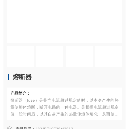
熔断器
产品简介：
熔断器（fuse）是指当电流超过规定值时，以本身产生的热
量使熔体熔断，断开电路的一种电器。是根据电流超过规定
值一段时间后，以其自身产生的热量使熔体熔化，从而使电
路断开；运用这种原理制成的一种电流保护器。广泛应用于
高低压配电系统和控制系统以及用电设备中，作为短路和过