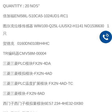
QUANTITY : 20 NOS"
倍加福
ENI58IL-S10CA5-1024UD1-RC1
图尔克位移传感器 WIM100-Q25L-LIU5X2-H1141 NO1536630 1
只
贺德克 0160DN010BH4HC
TR
编码器
CMV58M-00004
三菱
三菱PLC模块FX2N-4DA
三菱
三菱模拟模块-FX2N-4AD
三菱
三菱PLC温度扩展模块 FX2N-4AD-TC
三菱
三菱模块-FX2N-8AD
西门子
西门子模拟量模块6ES7 234-4HE32-0XB0