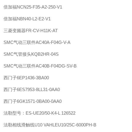
倍加福
NCN25-F35-A2-250-V1
倍加福
NBN40-L2-E2-V1
三菱变频器FR-CV-H11K-AT
SMC
气动三联件
AC40A-F04G-V-A
SMC
气管接头
KQB2HR-04S
SMC
气动三联件
AC40B-F04DG-SV-B
西门子
6EP1436-3BA00
西门子
6ES7953-8LL31-0AA0
西门子
6GK1571-0BA00-0AA0
法勒
型号：ES-UE20/50-K4-L 126522
法勒
相线滑触线U10 VAHLE
U10/25C-6000PH-B