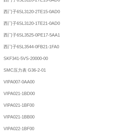
西门子
6SL3120-2TE15-0AD0
西门子
6SL3120-1TE21-0AD0
西门子
6SL3525-0PE17-5AA1
西门子
6SL3544-0FB21-1FA0
SKF
341-5VS-20000-00
SMC
压力表 G36-2-01
VIPA
007-0AA00
VIPA
021-1BD00
VIPA
021-1BF00
VIPA
021-1BB00
VIPA
022-1BF00