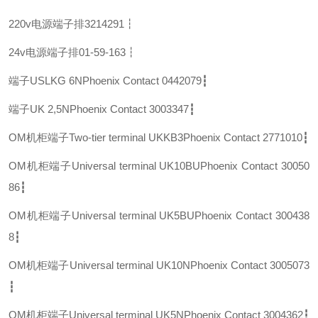
220v电源端子排
3214291┇
24v电源端子排
01-59-163┇
端子USLKG 6N
Phoenix Contact 0442079┇
端子UK 2,5N
Phoenix Contact 3003347┇
OM机柜端子Two-tier terminal UKKB3
Phoenix Contact 2771010┇
OM机柜端子Universal terminal UK10BU
Phoenix Contact 30050
86┇
OM机柜端子Universal terminal UK5BU
Phoenix Contact 300438
8┇
OM机柜端子Universal terminal UK10N
Phoenix Contact 3005073
┇
OM机柜端子Universal terminal UK5N
Phoenix Contact 3004362┇