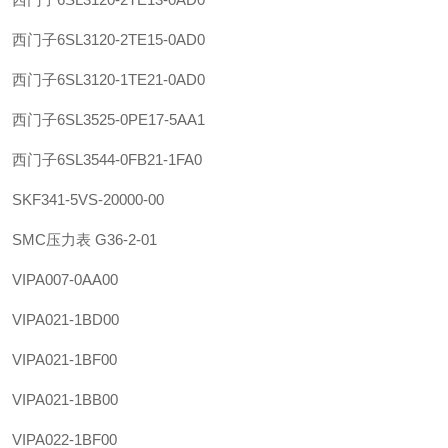
西门子
6SL3120-2TE15-0AD0
西门子
6SL3120-1TE21-0AD0
西门子
6SL3525-0PE17-5AA1
西门子
6SL3544-0FB21-1FA0
SKF
341-5VS-20000-00
SMC
压力表 G36-2-01
VIPA
007-0AA00
VIPA
021-1BD00
VIPA
021-1BF00
VIPA
021-1BB00
VIPA
022-1BF00