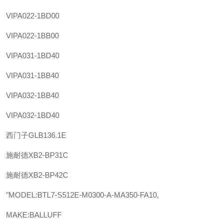
VIPA
022-1BD00
VIPA
022-1BB00
VIPA
031-1BD40
VIPA
031-1BB40
VIPA
032-1BB40
VIPA
032-1BD40
西门子
GLB136.1E
施耐德
XB2-BP31C
施耐德
XB2-BP42C
"MODEL:BTL7-S512E-M0300-A-MA350-FA10,
MAKE:BALLUFF