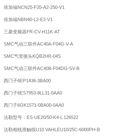
倍加福
NCN25-F35-A2-250-V1
倍加福
NBN40-L2-E2-V1
三菱变频器FR-CV-H11K-AT
SMC
气动三联件
AC40A-F04G-V-A
SMC
气管接头
KQB2HR-04S
SMC
气动三联件
AC40B-F04DG-SV-B
西门子
6EP1436-3BA00
西门子
6ES7953-8LL31-0AA0
西门子
6GK1571-0BA00-0AA0
法勒
型号：ES-UE20/50-K4-L 126522
法勒
相线滑触线U10 VAHLE
U10/25C-6000PH-B