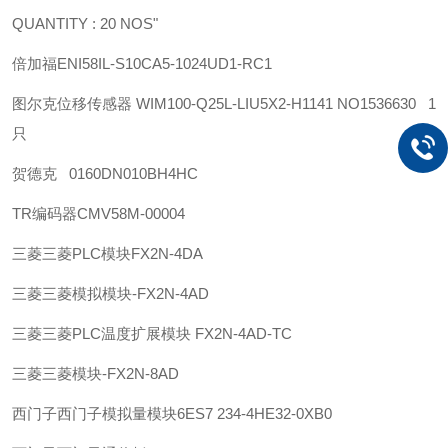
QUANTITY : 20 NOS"
倍加福
ENI58IL-S10CA5-1024UD1-RC1
图尔克位移传感器 WIM100-Q25L-LIU5X2-H1141 NO1536630 1
只
贺德克 0160DN010BH4HC
TR
编码器
CMV58M-00004
三菱
三菱PLC模块FX2N-4DA
三菱
三菱模拟模块-FX2N-4AD
三菱
三菱PLC温度扩展模块 FX2N-4AD-TC
三菱
三菱模块-FX2N-8AD
西门子
西门子模拟量模块6ES7 234-4HE32-0XB0