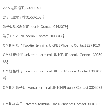
220v电源端子排
3214291┇
24v电源端子排
01-59-163┇
端子USLKG 6N
Phoenix Contact 0442079┇
端子UK 2,5N
Phoenix Contact 3003347┇
OM机柜端子Two-tier terminal UKKB3
Phoenix Contact 2771010┇
OM机柜端子Universal terminal UK10BU
Phoenix Contact 30050
86┇
OM机柜端子Universal terminal UK5BU
Phoenix Contact 300438
8┇
OM机柜端子Universal terminal UK10N
Phoenix Contact 3005073
┇
OM机柜端子Universal terminal UK5N
Phoenix Contact 3004362┇