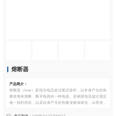
熔断器
产品简介：
熔断器（fuse）是指当电流超过规定值时，以本身产生的热
量使熔体熔断，断开电路的一种电器。是根据电流超过规定
值一段时间后，以其自身产生的热量使熔体熔化，从而使电
路断开；运用这种原理制成的一种电流保护器。广泛应用于
高低压配电系统和控制系统以及用电设备中，作为短路和过