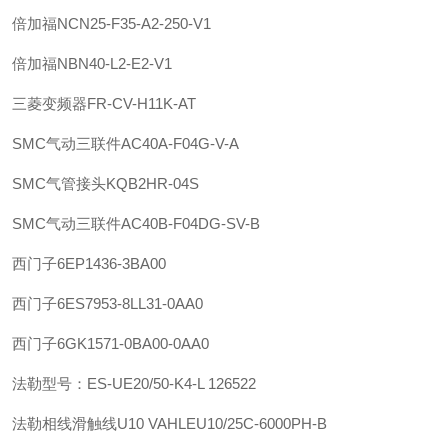
倍加福
NCN25-F35-A2-250-V1
倍加福
NBN40-L2-E2-V1
三菱变频器FR-CV-H11K-AT
SMC
气动三联件
AC40A-F04G-V-A
SMC
气管接头
KQB2HR-04S
SMC
气动三联件
AC40B-F04DG-SV-B
西门子
6EP1436-3BA00
西门子
6ES7953-8LL31-0AA0
西门子
6GK1571-0BA00-0AA0
法勒
型号：ES-UE20/50-K4-L 126522
法勒
相线滑触线U10 VAHLE
U10/25C-6000PH-B