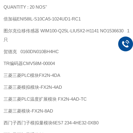
QUANTITY : 20 NOS"
倍加福
ENI58IL-S10CA5-1024UD1-RC1
图尔克位移传感器 WIM100-Q25L-LIU5X2-H1141 NO1536630 1
只
贺德克 0160DN010BH4HC
TR
编码器
CMV58M-00004
三菱
三菱PLC模块FX2N-4DA
三菱
三菱模拟模块-FX2N-4AD
三菱
三菱PLC温度扩展模块 FX2N-4AD-TC
三菱
三菱模块-FX2N-8AD
西门子
西门子模拟量模块6ES7 234-4HE32-0XB0