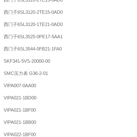
西门子
6SL3120-2TE15-0AD0
西门子
6SL3120-1TE21-0AD0
西门子
6SL3525-0PE17-5AA1
西门子
6SL3544-0FB21-1FA0
SKF
341-5VS-20000-00
SMC
压力表 G36-2-01
VIPA
007-0AA00
VIPA
021-1BD00
VIPA
021-1BF00
VIPA
021-1BB00
VIPA
022-1BF00