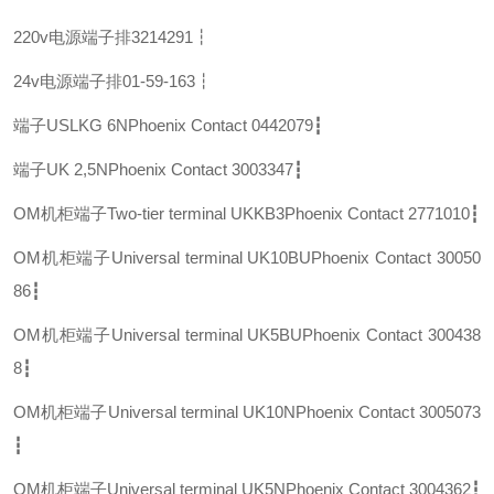
220v电源端子排
3214291┇
24v电源端子排
01-59-163┇
端子USLKG 6N
Phoenix Contact 0442079┇
端子UK 2,5N
Phoenix Contact 3003347┇
OM机柜端子Two-tier terminal UKKB3
Phoenix Contact 2771010┇
OM机柜端子Universal terminal UK10BU
Phoenix Contact 30050
86┇
OM机柜端子Universal terminal UK5BU
Phoenix Contact 300438
8┇
OM机柜端子Universal terminal UK10N
Phoenix Contact 3005073
┇
OM机柜端子Universal terminal UK5N
Phoenix Contact 3004362┇