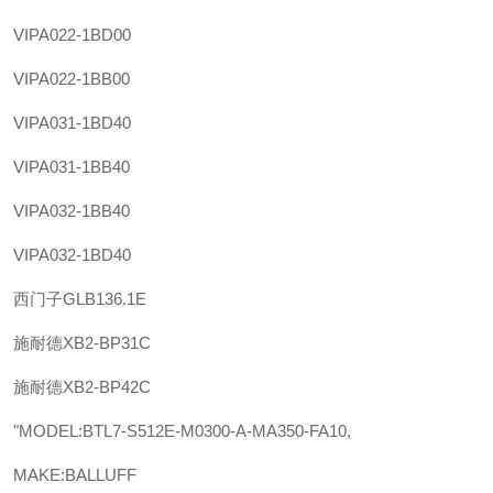
VIPA
022-1BD00
VIPA
022-1BB00
VIPA
031-1BD40
VIPA
031-1BB40
VIPA
032-1BB40
VIPA
032-1BD40
西门子
GLB136.1E
施耐德
XB2-BP31C
施耐德
XB2-BP42C
"MODEL:BTL7-S512E-M0300-A-MA350-FA10,
MAKE:BALLUFF