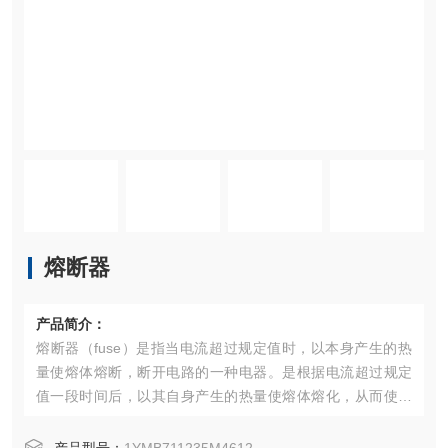
熔断器
产品简介：
熔断器（fuse）是指当电流超过规定值时，以本身产生的热
量使熔体熔断，断开电路的一种电器。是根据电流超过规定
值一段时间后，以其自身产生的热量使熔体熔化，从而使电
路断开；运用这种原理制成的一种电流保护器。广泛应用于
高低压配电系统和控制系统以及用电设备中，作为短路和过