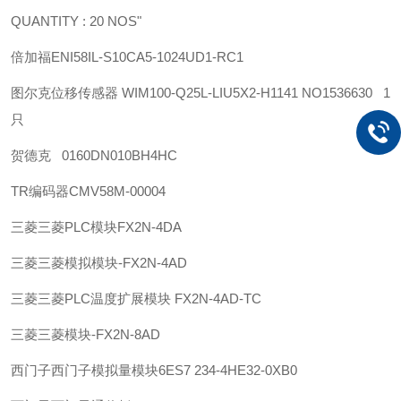
QUANTITY : 20 NOS"
倍加福
ENI58IL-S10CA5-1024UD1-RC1
图尔克位移传感器 WIM100-Q25L-LIU5X2-H1141 NO1536630 1
只
贺德克 0160DN010BH4HC
TR
编码器
CMV58M-00004
三菱
三菱PLC模块FX2N-4DA
三菱
三菱模拟模块-FX2N-4AD
三菱
三菱PLC温度扩展模块 FX2N-4AD-TC
三菱
三菱模块-FX2N-8AD
西门子
西门子模拟量模块6ES7 234-4HE32-0XB0