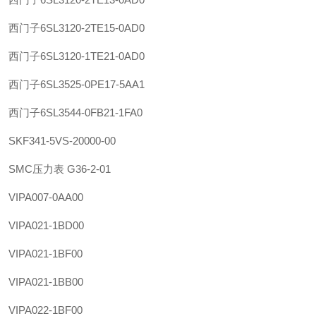
西门子
6SL3120-2TE15-0AD0
西门子
6SL3120-1TE21-0AD0
西门子
6SL3525-0PE17-5AA1
西门子
6SL3544-0FB21-1FA0
SKF
341-5VS-20000-00
SMC
压力表 G36-2-01
VIPA
007-0AA00
VIPA
021-1BD00
VIPA
021-1BF00
VIPA
021-1BB00
VIPA
022-1BF00