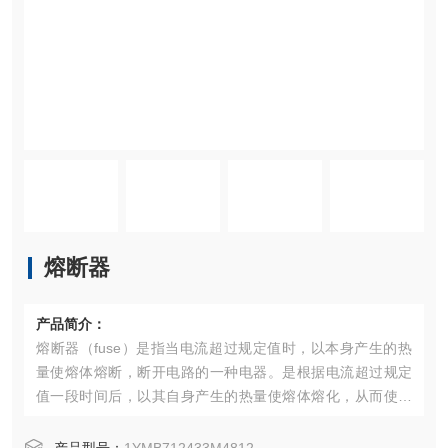
熔断器
产品简介：
熔断器（fuse）是指当电流超过规定值时，以本身产生的热
量使熔体熔断，断开电路的一种电器。是根据电流超过规定
值一段时间后，以其自身产生的热量使熔体熔化，从而使电
路断开；运用这种原理制成的一种电流保护器。广泛应用于
高低压配电系统和控制系统以及用电设备中，作为短路和过