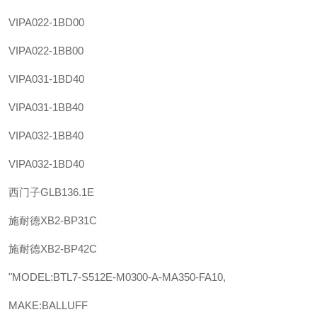
VIPA
022-1BD00
VIPA
022-1BB00
VIPA
031-1BD40
VIPA
031-1BB40
VIPA
032-1BB40
VIPA
032-1BD40
西门子
GLB136.1E
施耐德
XB2-BP31C
施耐德
XB2-BP42C
"MODEL:BTL7-S512E-M0300-A-MA350-FA10,
MAKE:BALLUFF