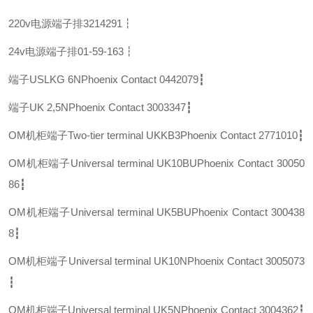
220v电源端子排
3214291┇
24v电源端子排
01-59-163┇
端子USLKG 6N
Phoenix Contact 0442079┇
端子UK 2,5N
Phoenix Contact 3003347┇
OM机柜端子Two-tier terminal UKKB3
Phoenix Contact 2771010┇
OM机柜端子Universal terminal UK10BU
Phoenix Contact 30050
86┇
OM机柜端子Universal terminal UK5BU
Phoenix Contact 300438
8┇
OM机柜端子Universal terminal UK10N
Phoenix Contact 3005073
┇
OM机柜端子Universal terminal UK5N
Phoenix Contact 3004362┇