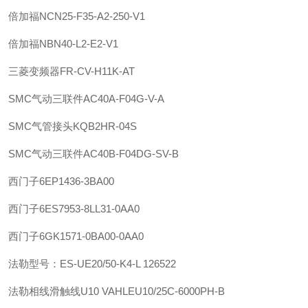
倍加福
NCN25-F35-A2-250-V1
倍加福
NBN40-L2-E2-V1
三菱变频器FR-CV-H11K-AT
SMC
气动三联件
AC40A-F04G-V-A
SMC
气管接头
KQB2HR-04S
SMC
气动三联件
AC40B-F04DG-SV-B
西门子
6EP1436-3BA00
西门子
6ES7953-8LL31-0AA0
西门子
6GK1571-0BA00-0AA0
法勒
型号：ES-UE20/50-K4-L 126522
法勒
相线滑触线U10 VAHLE
U10/25C-6000PH-B