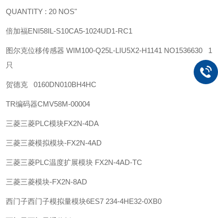
QUANTITY : 20 NOS"
倍加福
ENI58IL-S10CA5-1024UD1-RC1
图尔克位移传感器 WIM100-Q25L-LIU5X2-H1141 NO1536630 1
只
贺德克 0160DN010BH4HC
TR
编码器
CMV58M-00004
三菱
三菱PLC模块FX2N-4DA
三菱
三菱模拟模块-FX2N-4AD
三菱
三菱PLC温度扩展模块 FX2N-4AD-TC
三菱
三菱模块-FX2N-8AD
西门子
西门子模拟量模块6ES7 234-4HE32-0XB0