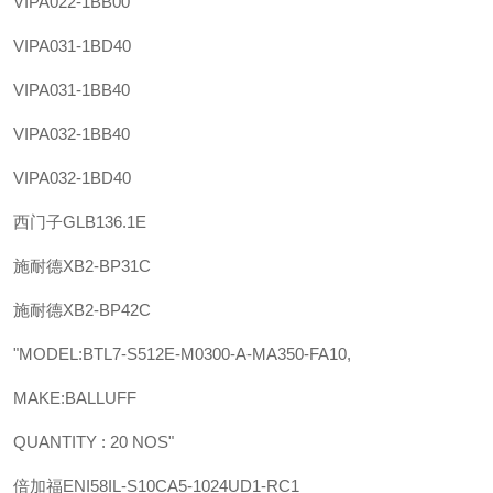
VIPA
022-1BB00
VIPA
031-1BD40
VIPA
031-1BB40
VIPA
032-1BB40
VIPA
032-1BD40
西门子
GLB136.1E
施耐德
XB2-BP31C
施耐德
XB2-BP42C
"MODEL:BTL7-S512E-M0300-A-MA350-FA10,
MAKE:BALLUFF
QUANTITY : 20 NOS"
倍加福
ENI58IL-S10CA5-1024UD1-RC1