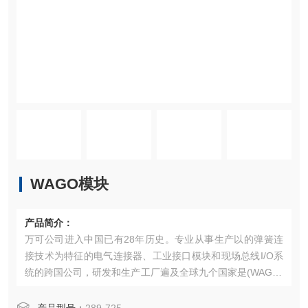
WAGO模块
产品简介：
万可公司进入中国已有28年历史。专业从事生产以的弹簧连
接技术为特征的电气连接器、工业接口模块和现场总线I/O系
统的跨国公司，研发和生产工厂遍及全球九个国家‌是(WAGO)
公司生产的工业自动化控制系统组件，涵盖I/O模块、控制
器、接线端子等，以弹簧夹持连接技术为核心，具有高可靠