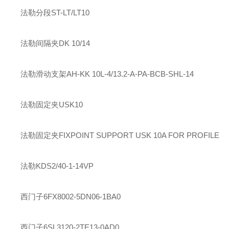
法勒
分段
ST-LT/LT10
法勒
间隔夹
DK 10/14
法勒
滑动支架
AH-KK 10L-4/13.2-A-PA-BCB-SHL-14
法勒
固定夹
USK10
法勒
固定夹
FIXPOINT SUPPORT USK 10A FOR PROFILE
法勒
KDS2/40-1-14VP
西门子
6FX8002-5DN06-1BA0
西门子
6SL3120-2TE13-0AD0