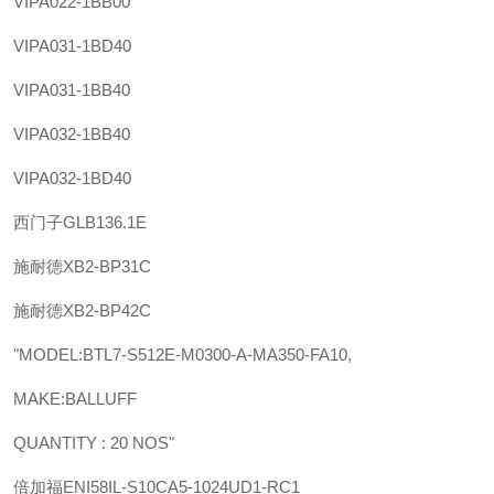
VIPA
022-1BB00
VIPA
031-1BD40
VIPA
031-1BB40
VIPA
032-1BB40
VIPA
032-1BD40
西门子
GLB136.1E
施耐德
XB2-BP31C
施耐德
XB2-BP42C
"MODEL:BTL7-S512E-M0300-A-MA350-FA10,
MAKE:BALLUFF
QUANTITY : 20 NOS"
倍加福
ENI58IL-S10CA5-1024UD1-RC1