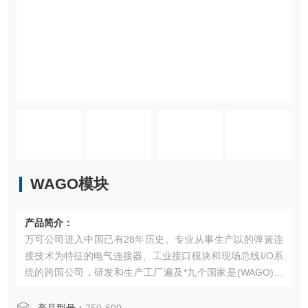
WAGO模块
产品简介：
万可公司进入中国已有28年历史。专业从事生产以的弹簧连
接技术为特征的电气连接器、工业接口模块和现场总线I/O系
统的跨国公司，研发和生产工厂遍及*九个国家‌是(WAGO)公
司生产的工业自动化控制系统组件，涵盖I/O模块、控制器、
接线端子等，以弹簧夹持连接技术为核心，具有高可靠性、