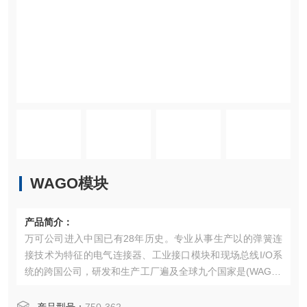
WAGO模块
产品简介：
万可公司进入中国已有28年历史。专业从事生产以的弹簧连
接技术为特征的电气连接器、工业接口模块和现场总线I/O系
统的跨国公司，研发和生产工厂遍及全球九个国家‌是(WAGO)
公司生产的工业自动化控制系统组件，涵盖I/O模块、控制
器、接线端子等，以弹簧夹持连接技术为核心，具有高可靠