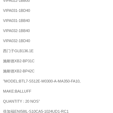
VIPA
022-1BB00
VIPA
031-1BD40
VIPA
031-1BB40
VIPA
032-1BB40
VIPA
032-1BD40
西门子
GLB136.1E
施耐德
XB2-BP31C
施耐德
XB2-BP42C
"MODEL:BTL7-S512E-M0300-A-MA350-FA10,
MAKE:BALLUFF
QUANTITY : 20 NOS"
倍加福
ENI58IL-S10CA5-1024UD1-RC1