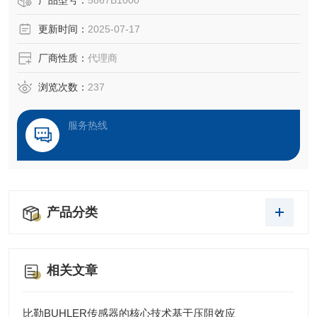
产品型号：
5867B1000
主要服务于汽车开发、工业自动化及新兴技术领域，包括：
更新时间：
2025-07-17
‌汽车测试系统‌：用于动力系统试验、车辆动力学试验、结构
厂商性质：
代理商
负载试验和碰撞试验。 ‌
浏览次数：
237
‌工业测量‌：应用于环保型内燃机研发、轻量化材料测试及生
产流程优化。 ‌
服务热线
技术优势
产品分类
相关文章
比勒BUHLER传感器的核心技术基于压阻效应