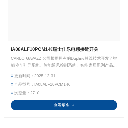
IA08ALF10PCM1-K瑞士佳乐电感接近开关
CARLO GAVAZZI公司根据拥有的Dupline总线技术开发了智
能停车引导系统、智能通风控制系统、智能家居系列产品。
为增加停车场使用率，提高经营者经济效益，节约能源消
更新时间：2025-12-31
耗，减轻驾驶人员的疲劳提供了有效的。人性化的设计风
产品型号：IA08ALF10PCM1-K
格、*的系统功能、*多功能的产品应用瑞士佳乐电感接近开
关
浏览量：2710
查看更多 +