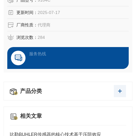
产品型号：
9104C
主要服务于汽车开发、工业自动化及新兴技术领域，包括：
更新时间：
2025-07-17
‌汽车测试系统‌：用于动力系统试验、车辆动力学试验、结构
厂商性质：
代理商
负载试验和碰撞试验。 ‌
浏览次数：
284
‌工业测量‌：应用于环保型内燃机研发、轻量化材料测试及生
产流程优化。 ‌
服务热线
技术优势
产品分类
相关文章
比勒BUHLER传感器的核心技术基于压阻效应