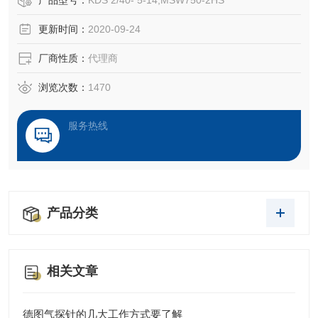
产品型号：
KDS 2/40- 5-14,MSW750-2HS
组合型双集电器KDS2/40 6-14（168084）
更新时间：
2020-09-24
集电器kesl 32-55 f/18（157188）
滑触线U10/25C-6000PH-B
厂商性质：
代理商
滑触线KBHF 4/40-4HS
碳刷2511672
浏览次数：
1470
服务热线
产品分类
相关文章
德图气探针的几大工作方式要了解