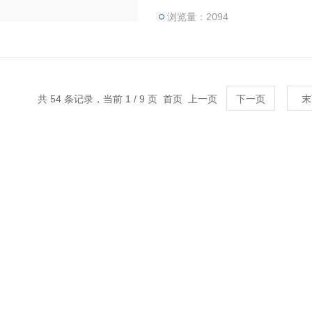
根据电机的实际需要来提供其
浏览量：2094
共 54 条记录，当前 1 / 9 页 首页 上一页
下一页
末