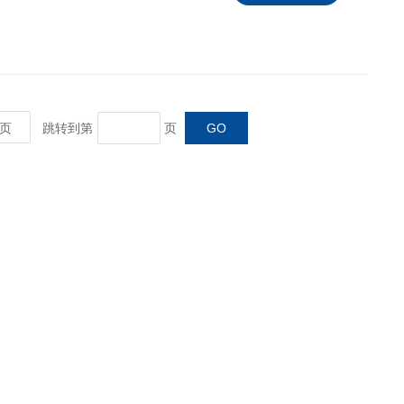
所需要的电源电压，进而达到节能、调速
页
跳转到第
页