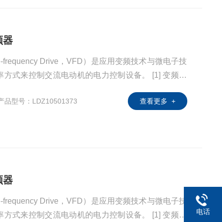
频器
-frequency Drive，VFD）是应用变频技术与微电子技
来控制交流电动机的电力控制设备。 [1] 变频器
滤波、逆变（直流变交流）、制动单元、驱动单元、检
产品型号：LDZ10501373
查看更多 +
器靠内部IGBT的开断来调整输出电源的电压和频率，
所需要的电源电压，进而达到节能、调速
频器
-frequency Drive，VFD）是应用变频技术与微电子技
电话
来控制交流电动机的电力控制设备。 [1] 变频器