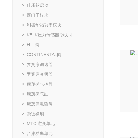
佳乐软启动
西门子模块
利德华福功率模块
KELK压力传感器 张力计
H+L阀
CONTINENTAL阀
罗宾康调速器
罗宾康变频器
康茂盛气控阀
康茂盛气缸
康茂盛电磁阀
崇德碳刷
MTC 逆变单元
合康功率单元