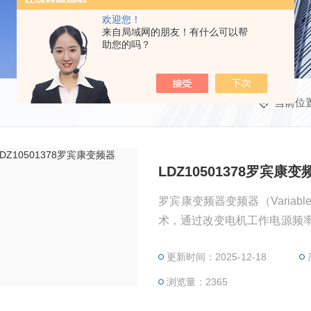
欢迎您！
来自局域网的朋友！有什么可以帮
助您的吗？
当前位
LDZ10501378罗宾康变
罗宾康变频器变频器（Variable
术，通过改变电机工作电源频
由整流（交流变直流）、滤波
更新时间：2025-12-18
元微处理单元等组成。变频器靠
电机的实际需要来提供其所需
浏览量：2365