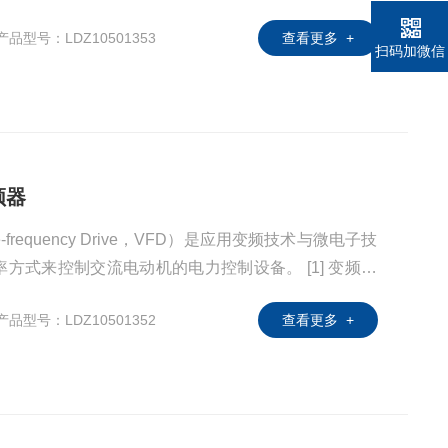
滤波、逆变（直流变交流）、制动单元、驱动单元、检
产品型号：LDZ10501353
查看更多 +
器靠内部IGBT的开断来调整输出电源的电压和频率，
扫码加微信
所需要的电源电压，进而达到节能、调速
频器
-frequency Drive，VFD）是应用变频技术与微电子技
来控制交流电动机的电力控制设备。 [1] 变频器
滤波、逆变（直流变交流）、制动单元、驱动单元、检
产品型号：LDZ10501352
查看更多 +
器靠内部IGBT的开断来调整输出电源的电压和频率，
所需要的电源电压，进而达到节能、调速