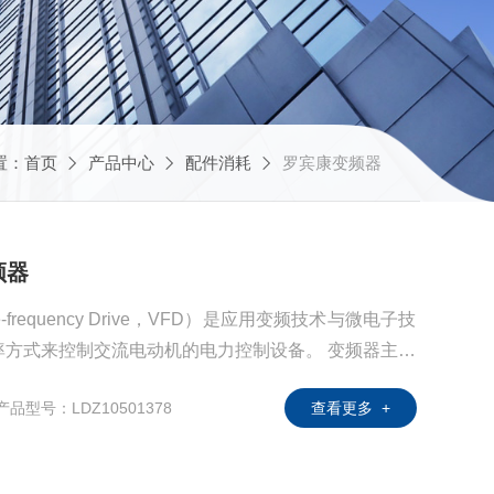
置：
首页
产品中心
配件消耗
罗宾康变频器
频器
-frequency Drive，VFD）是应用变频技术与微电子技
率方式来控制交流电动机的电力控制设备。 变频器主要
、逆变（直流变交流）、制动单元、驱动单元、检测单
产品型号：LDZ10501378
查看更多 +
内部IGBT的开断来调整输出电源的电压和频率，根据
要的电源电压，进而达到节能、调速。