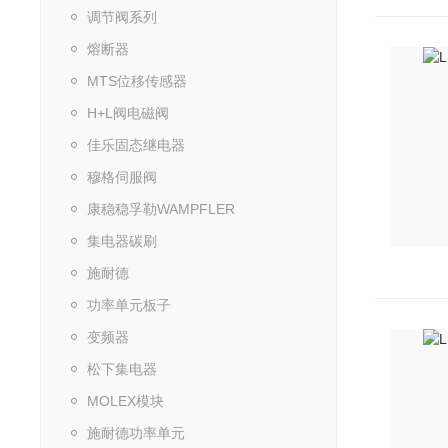
调节阀系列
熔断器
MTS位移传感器
H+L阀电磁阀
佳乐固态继电器
穆格伺服阀
康稳稳孚勒WAMPFLER
集电器碳刷
施耐德
功率单元板子
变频器
松下集电器
MOLEX模块
施耐德功率单元