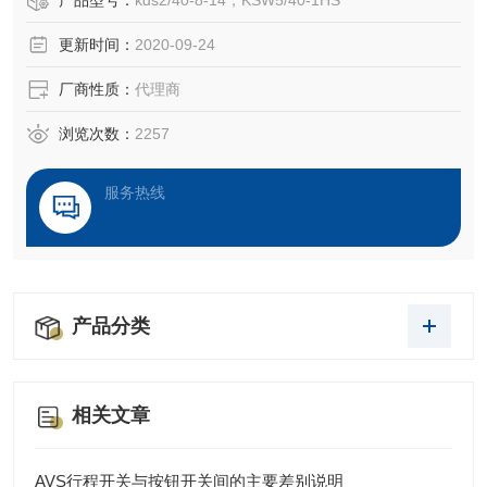
产品型号：
kds2/40-8-14，KSW5/40-1HS
继电器KMK60U
更新时间：
2020-09-24
螺栓连接接头UV15K4（1） 零件号：160102
6极支架KH15/6 零件号：160139
厂商性质：
代理商
道岔端帽（含供电接头）USE15T 零件号：160842
道岔端帽固定杆BFU15B-6 零件号：160851
浏览次数：
2257
分段组件LTE/LTE-
服务热线
产品分类
相关文章
AVS行程开关与按钮开关间的主要差别说明