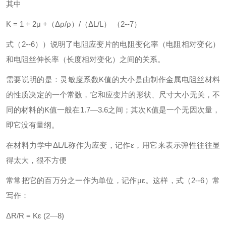
其中
K = 1 + 2μ +（Δρ/ρ）/（ΔL/L） （2--7）
式（2--6））说明了电阻应变片的电阻变化率（电阻相对变化）
和电阻丝伸长率（长度相对变化）之间的关系。
需要说明的是：灵敏度系数K值的大小是由制作金属电阻丝材料
的性质决定的一个常数，它和应变片的形状、尺寸大小无关，不
同的材料的K值一般在1.7—3.6之间；其次K值是一个无因次量，
即它没有量纲。
在材料力学中ΔL/L称作为应变，记作ε，用它来表示弹性往往显
得太大，很不方便
常常把它的百万分之一作为单位，记作με。这样，式（2--6）常
写作：
ΔR/R = Kε (2—8)