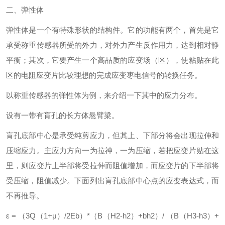
二、弹性体
弹性体是一个有特殊形状的结构件。它的功能有两个，首先是它
承受称重传感器所受的外力，对外力产生反作用力，达到相对静
平衡；其次，它要产生一个高品质的应变场（区），使粘贴在此
区的电阻应变片比较理想的完成应变枣电信号的转换任务。
以称重传感器的弹性体为例，来介绍一下其中的应力分布。
设有一带有肓孔的长方体悬臂梁。
肓孔底部中心是承受纯剪应力，但其上、下部分将会出现拉伸和
压缩应力。主应力方向一为拉神，一为压缩，若把应变片贴在这
里，则应变片上半部将受拉伸而阻值增加，而应变片的下半部将
受压缩，阻值减少。下面列出肓孔底部中心点的应变表达式，而
不再推导。
ε = （3Q（1+μ）/2Eb）*（B（H2-h2）+bh2）/ （B（H3-h3）+