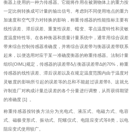
衡器上使用的一种力传感器。它能将作用在被测物体上的重力按
一定比例转换成可计量的输出信号。考虑到不同使用地点的重力
加速度和空气浮力对转换的影响，称重传感器的性能指标主要有
线性误差、滞后误差、重复性误差、蠕变、零点温度特性和灵敏
度温度特性等。在各种衡器和质量计量系统中，通常用综合误差
带来综合控制传感器准确度，并将综合误差带与衡器误差带联系
起来，以便选用对应于某一准确度衡器的称重传感器。法制计量
组织(OIML)规定，传感器的误差带δ占衡器误差带Δ的70%，称重
传感器的线性误差、滞后误差以及在规定温度范围内由于温度对
灵敏度的影响所引起的误差等的总和不能超过误差带δ。这就允
许制造厂对构成计量总误差的各个分量进行调整，从而获得期望
的准确度
[1]
。
称重传感器按转换方法分为光电式、液压式、电磁力式、电容
式、磁极变形式、振动式、陀螺仪式、电阻应变式等8类，以电
阻应变式使用较广。