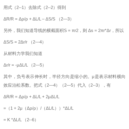
用式（2--1）去除式（2--2）得到
ΔR/R = Δρ/ρ + ΔL/L – ΔS/S （2—3）
另外，我们知道导线的横截面积S = πr2，则 Δs = 2πr*Δr，所以
ΔS/S = 2Δr/r （2—4）
从材料力学我们知道
Δr/r = -μΔL/L （2—5）
其中，负号表示伸长时，半径方向是缩小的。μ是表示材料横向
效应泊松系数。把式（2—4）（2—5）代入（2--3），有
ΔR/R = Δρ/ρ + ΔL/L + 2μΔL/L
=（1 + 2μ（Δρ/ρ）/（ΔL/L））*ΔL/L
= K *ΔL/L （2--6）