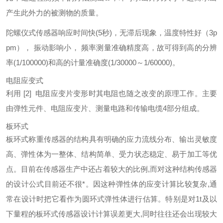
产生此外力的被测物的质量。
陀螺仪式传感器响应时间快(5秒)，无滞后现象，温度特性好（3p
pm）， 振动影响小， 频率测量准确精度高，故可得到高的分辨
率(1/100000)和高的计量准确度(1/30000～1/60000)。
电阻应变式
利用
[2]
电阻应变片变形时其电阻也随之改变的原理工作。主要
由弹性元件、电阻应变片、测量电路和传输电缆4部分组成。
板环式
板环式称重传感器的结构具有明确的应力流线分布、输出灵敏度
高、弹性体为一整体、结构简单、受力状态稳定、易于加工等优
点。目前在传感器生产中还占着较大的比例,而对这种结构传感器
的设计公式目前还不很*。因这种弹性体的应变计算比较复杂,通
常在设计时把它看作为圆环式弹性体进行估算。特别是对1t及以
下量程的板环式传感器设计计算误差更大,同时往往还会出现较大