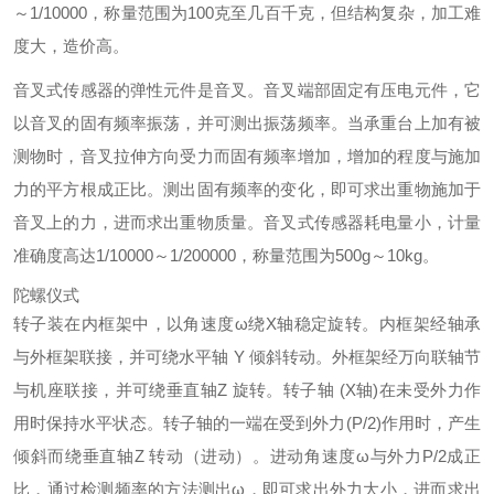
～1/10000，称量范围为100克至几百千克，但结构复杂，加工难
度大，造价高。
音叉式传感器的弹性元件是音叉。音叉端部固定有压电元件，它
以音叉的固有频率振荡，并可测出振荡频率。当承重台上加有被
测物时，音叉拉伸方向受力而固有频率增加，增加的程度与施加
力的平方根成正比。测出固有频率的变化，即可求出重物施加于
音叉上的力，进而求出重物质量。音叉式传感器耗电量小，计量
准确度高达1/10000～1/200000，称量范围为500g～10kg。
陀螺仪式
转子装在内框架中，以角速度ω绕X轴稳定旋转。内框架经轴承
与外框架联接，并可绕水平轴 Y 倾斜转动。外框架经万向联轴节
与机座联接，并可绕垂直轴Z 旋转。转子轴 (X轴)在未受外力作
用时保持水平状态。转子轴的一端在受到外力(P/2)作用时，产生
倾斜而绕垂直轴Z 转动（进动）。进动角速度ω与外力P/2成正
比，通过检测频率的方法测出ω，即可求出外力大小，进而求出