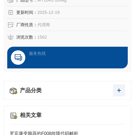
产品型号：
MT1041-100kg
概念和评价方法上，新旧国标有质的差异。主要有S型、悬臂
更新时间：
2025-12-19
型、轮辐式、板环式、膜盒式、桥式、柱筒式等几种样式
厂商性质：
代理商
浏览次数：
1562
服务热线
产品分类
相关文章
罗宾康变频器的F008故障代码解析