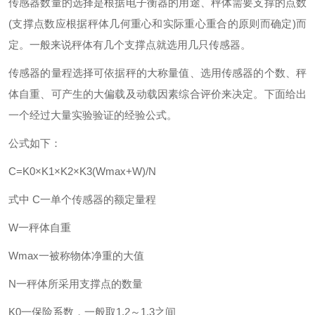
传感器数量的选择是根据电子衡器的用途、秤体需要支撑的点数
(支撑点数应根据秤体几何重心和实际重心重合的原则而确定)而
定。一般来说秤体有几个支撑点就选用几只传感器。
传感器的量程选择可依据秤的大称量值、选用传感器的个数、秤
体自重、可产生的大偏载及动载因素综合评价来决定。下面给出
一个经过大量实验验证的经验公式。
公式如下：
C=K0×K1×K2×K3(Wmax+W)/N
式中 C一单个传感器的额定量程
W一秤体自重
Wmax一被称物体净重的大值
N一秤体所采用支撑点的数量
K0一保险系数，一般取1.2～1.3之间