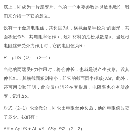
底上，即成为一片应变片。他的一个重要参数是灵敏系数K。我
们来介绍一下它的意义。
设有一个金属电阻丝，其长度为L，横截面是半径为r的圆形，其
面积记作S，其电阻率记作ρ，这种材料的泊松系数是μ。当这根
电阻丝未受外力作用时，它的电阻值为R：
R = ρL/S（Ω） （2—1）
当他的两端受F力作用时，将会伸长，也就是说产生变形。设其
伸长ΔL，其横截面积则缩小，即它的截面圆半径减少Δr。此外，
还可用实验证明，此金属电阻丝在变形后，电阻率也会有所改
变，记作Δρ。
对式（2--1）求全微分，即求出电阻丝伸长后，他的电阻值改变
了多少。我们有：
ΔR = ΔρL/S + ΔLρ/S –ΔSρL/S2 （2—2）