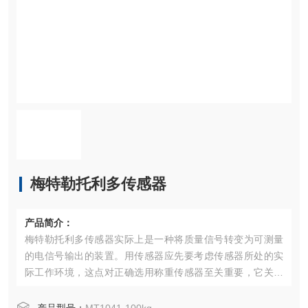
梅特勒托利多传感器
产品简介：
梅特勒托利多传感器实际上是一种将质量信号转变为可测量
的电信号输出的装置。用传感器应先要考虑传感器所处的实
际工作环境，这点对正确选用称重传感器至关重要，它关系
到传感器能否正常工作以及它的安全和使用寿命，乃至整个
衡器的可靠性和安全性。在称重传感器主要技术指标的基本