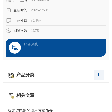
产品型号：
951-000-34
装时严禁损伤导压装置；阀上的1/2管接头应安装在水泵入口
更新时间：
2025-12-19
处；可水平安装也可以垂直安装；限流止回阀的需求扬程大
于0.1MPa时，先逆时针把四通开大，然后再顺时针逐渐关闭
厂商性质：
代理商
调压阀，关闭过程中出口压力会逐渐增大，直至出口压力
浏览次数：
1375
服务热线
产品分类
相关文章
穆尔继电器的调压方式简介