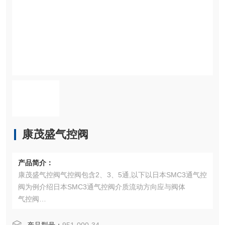
康茂盛气控阀
产品简介：
康茂盛气控阀气控阀包含2、3、5通,以下以日本SMC3通气控
阀为例介绍日本SMC3通气控阀介质流动方向应与阀体
气控阀
气控阀
箭头方向*，可以外接导压管装置出厂前均通过压力试验，安