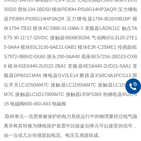
39320 滑块
234-1BD50 模块
PE80H-P016G14HP3AQR 压力继电
器
PE80H-P035G14HP3AQR 压力继电器
1794-IB16X0B16P 模
块
1794-TB32 模块
ACS880-01-038A-3 变频器
LADN11C 触点
TA
E75-30-11*17-32VDC 接触器
0608830266 气动阀
6SL3120-2TE1
5-0AA4 模块
6SL3130-6AE21-0AB1 模块
E2K-C25ME1 传感器
6E
S7972-0BB42-0XA0 接头
290-0AA40 底座
6ES7216-2BD23-OXB
8 模块
6SE6440-2UD22-2BA1 变频器
6ES6440-2UD21-5AA1 变
频器
DPA51CM44 继电器
GV2LE14 断路器
XS8C4A1PCG13 限
位开关
LC1D50AM7C 接触器
LC1D65AM7C 接触器
LC1D11500
M7C 接触器
LC1D17000M7C 接触器
LR9F5369 热继电器
452C-0
15 电磁阀
600-450-A63 电磁阀
.取样单元---负责将被保护的电力系统运行中的物理量经过电气隔
离并将其转换为继电保护装置中比较鉴别单元可以接受的信号，
由一台或几台传感器如电流、电压互感器组成。