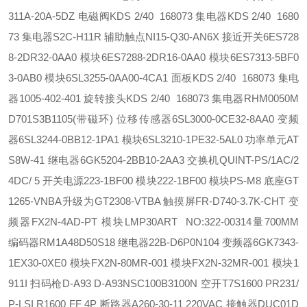
311A-20A-5DZ 电磁阀
KDS 2/40 168073 集电器
KDS 2/40 1680
73 集电器
S2C-H11R 辅助触点
NI15-Q30-AN6X 接近开关
6ES728
8-2DR32-0AA0 模块
6ES7288-2DR16-0AA0 模块
6ES7313-5BF0
3-0AB0 模块
6SL3255-0AA00-4CA1 面板
KDS 2/40 168073 集电
器
1005-402-401 旋转接头
KDS 2/40 168073 集电器
RHM0050M
D701S3B1105(带磁环) 位移传感器
6SL3000-0CE32-8AA0 变频
器
6SL3244-0BB12-1PA1 模块
6SL3210-1PE32-5AL0 功率单元
AT
S8W-41 继电器
6GK5204-2BB10-2AA3 交换机
QUINT-PS/1AC/2
4DC/ 5 开关电源
223-1BF00 模块
222-1BF00 模块
PS-M8 底座
GT
1265-VNBA升级为GT2308-VTBA 触摸屏
FR-D740-3.7K-CHT 变
频器
FX2N-4AD-PT 模块
LMP30ART NO:322-00314量700MM
编码器
RM1A48D50S18 继电器
22B-D6P0N104 变频器
6GK7343-
1EX30-0XE0 模块
FX2N-80MR-001 模块
FX2N-32MR-001 模块
1
911I 扫码枪
D-A93 D-A93
NSC100B3100N 空开
T7S1600 PR231/
P-LSI R1600 FF 4P 断路器
A260-30-11 220VAC 接触器
DUC01D