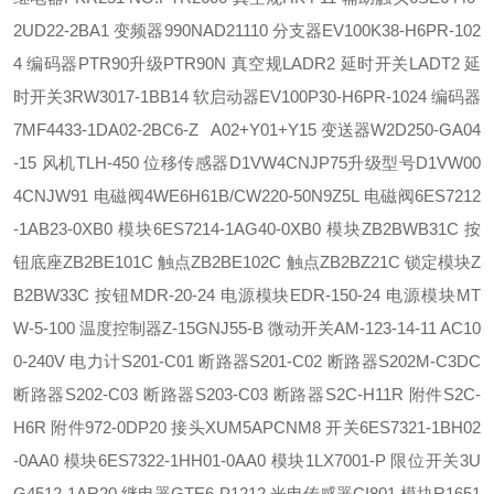
2UD22-2BA1 变频器
990NAD21110 分支器
EV100K38-H6PR-102
4 编码器
PTR90升级PTR90N 真空规
LADR2 延时开关
LADT2 延
时开关
3RW3017-1BB14 软启动器
EV100P30-H6PR-1024 编码器
7MF4433-1DA02-2BC6-Z A02+Y01+Y15 变送器
W2D250-GA04
-15 风机
TLH-450 位移传感器
D1VW4CNJP75升级型号D1VW00
4CNJW91 电磁阀
4WE6H61B/CW220-50N9Z5L 电磁阀
6ES7212
-1AB23-0XB0 模块
6ES7214-1AG40-0XB0 模块
ZB2BWB31C 按
钮底座
ZB2BE101C 触点
ZB2BE102C 触点
ZB2BZ21C 锁定模块
Z
B2BW33C 按钮
MDR-20-24 电源模块
EDR-150-24 电源模块
MT
W-5-100 温度控制器
Z-15GNJ55-B 微动开关
AM-123-14-11 AC10
0-240V 电力计
S201-C01 断路器
S201-C02 断路器
S202M-C3DC
断路器
S202-C03 断路器
S203-C03 断路器
S2C-H11R 附件
S2C-
H6R 附件
972-0DP20 接头
XUM5APCNM8 开关
6ES7321-1BH02
-0AA0 模块
6ES7322-1HH01-0AA0 模块
1LX7001-P 限位开关
3U
G4512-1AR20 继电器
GTE6-P1212 光电传感器
CI801 模块
R1651