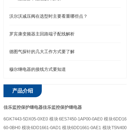
沃尔沃减压阀在选型时主要看重哪些点？
罗宾康变频器主回路端子配线解析
德图气探针的几大工作方式要了解
穆尔继电器的接线方式要知道
产品介绍
佳乐监控保护继电器
佳乐监控保护继电器
6GK7443-5DX05-0XE0 模块
6ES7450-1AP00-0AE0 模块
6DD16
60-0BH0 模块
6DD1661-0AD1 模块
6DD1661-0AE1 模块
T5N400