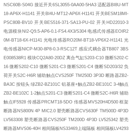
NSC60B-S04G 接近开关
6SL3055-0AA00-5HA3 适配器
BI8U-MT
18-AP6X-H1141 开关
BI4U-MT12-AP6X-H1141 开关
BESM18MI-
PSC80B-BV10 开关
BES516-371-SA13-PU-02 开关
HD22010-3
电源模块
NI2-Q9.5-AP6-0.1-FS4.4X3/S304 电感式传感器
EOIR2
0M-BT18-6X-H1141 光电传感器
RO20M-BT18-VP6X2-H1141 光
电传感器
NICP-M30-8P8-0.3-RSC12T 感应式耦合器
TB807 3BS
E008538R1 模块
CQ2A80-20DZ 离合气缸
S203-C10 微断
S202-C
16 微断
S202-C10 微断
S201-C3 微断
S201-C4 微断
SD203/32 负
荷开关
S2C-H6R 辅助触点
CVS250F TM250D 3P3D 断路器
ZB2-
BA3C 按钮头 绿
ZB2-BZ101C 铝基座+触点
ZB2-BE101C 3-4触点
ZB2-BE102C 1-2触点
S201-C3 微断
S201-C4 微断
S2C-H6R 辅助
触点
IF5928 传感器
PRCMT18-5DO 传感器
MVS20H4D500 框架
断路器
NS800N 4P MIC2.0 塑壳断路器
CVS630F TM500D 4P3D
LV563308 塑壳断路器
CVS250F TM200D 4P3D LV525342 塑壳
断路器
MVS06-40H 相间隔板
NS33469上端隔板 相间隔板
LV4293