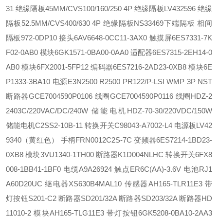
31 绝缘隔板45MM/CVS100/160/250 4P 绝缘隔板
LV432596 绝缘
隔板52.5MM/CVS400/630 4P 绝缘隔板
NS33469下端隔板 相间
隔板
972-0DP10 接头
6AV6648-0CC11-3AX0 触摸屏
6ES7331-7K
F02-0AB0 模块
6GK1571-0BA00-0AA0 适配器
6ES7315-2EH14-0
AB0 模块
6FX2001-5FP12 编码器
6ES7216-2AD23-0XB8 模块
6E
P1333-3BA10 电源
E3N2500 R2500 PR122/P-LSI WMP 3P NST
断路器
GCE7004590P0106 线圈
GCE7004590P0116 线圈
HDZ-2
2403C/220VAC/DC/240W 储能电机
HDZ-70-30/220VDC/150W
储能电机
C2SS2-10B-11 转换开关
C98043-A7002-L4 电源板
LV42
9340（黄红色） 手柄
FRN0012C2S-7C 变频器
6ES7214-1BD23-
0XB8 模块
3VU1340-1TH00 断路器
K1D004NLHC 转换开关
6FX8
008-1BB41-1BF0 电缆
A9A26924 触点
ER6C(AA)-3.6V 电池
RJ1
A60D20UC 继电器
XS630B4MAL10 传感器
AH165-TLR11E3 带
灯按钮
S201-C2 断路器
SD201/32A 断路器
SD203/32A 断路器
HD
11010-2 模块
AH165-TLG11E3 带灯按钮
6GK5208-0BA10-2AA3