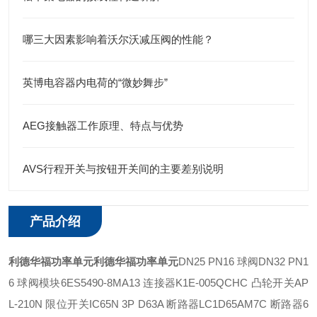
哪三大因素影响着沃尔沃减压阀的性能？
英博电容器内电荷的“微妙舞步”
AEG接触器工作原理、特点与优势
AVS行程开关与按钮开关间的主要差别说明
产品介绍
利德华福功率单元
利德华福功率单元
DN25 PN16 球阀
DN32 PN1
6 球阀
模块
6ES5490-8MA13 连接器
K1E-005QCHC 凸轮开关
AP
L-210N 限位开关
IC65N 3P D63A 断路器
LC1D65AM7C 断路器
6