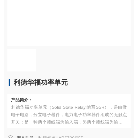
利德华福功率单元
产品简介：
利德华福功率单元（Solid State Relay,缩写SSR），是由微
电子电路，分立电子器件，电力电子功率器件组成的无触点
开关；是一种两个接线端为输入端，另两个接线端为输出端
的四端器件，中间采用隔离器件实现输入输出的电隔离。固
态继电器的输入端用微小的控制信号，达到直接驱动大电流