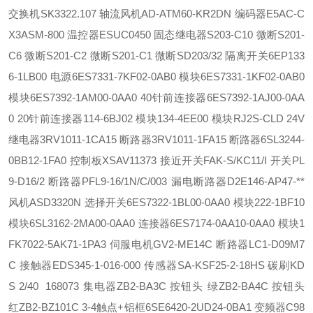
交换机
SK3322.107 轴流风机
AD-ATM60-KR2DN 编码器
E5AC-C
X3ASM-800 温控器
ESUC0450 固态继电器
S203-C10 微断
S201-
C6 微断
S201-C2 微断
S201-C1 微断
SD203/32 隔离开关
6EP133
6-1LB00 电源
6ES7331-7KF02-0AB0 模块
6ES7331-1KF02-0AB0
模块
6ES7392-1AM00-0AA0 40针前连接器
6ES7392-1AJ00-0AA
0 20针前连接器
114-6BJ02 模块
134-4EE00 模块
RJ2S-CLD 24V
继电器
3RV1011-1CA15 断路器
3RV1011-1FA15 断路器
6SL3244-
0BB12-1FA0 控制板
XSAV11373 接近开关
FAK-S/KC11/I 开关
PL
9-D16/2 断路器
PFL9-16/1N/C/003 漏电断路器
D2E146-AP47-**
风机
ASD3320N 选择开关
6ES7322-1BL00-0AA0 模块
222-1BF10
模块
6SL3162-2MA00-0AA0 连接器
6ES7174-0AA10-0AA0 模块
1
FK7022-5AK71-1PA3 伺服电机
GV2-ME14C 断路器
LC1-D09M7
C 接触器
EDS345-1-016-000 传感器
SA-KSF25-2-18HS 碳刷
KD
S 2/40 168073 集电器
ZB2-BA3C 按钮头 绿
ZB2-BA4C 按钮头
红
ZB2-BZ101C 3-4触点+铝框
6SE6420-2UD24-0BA1 变频器
C98