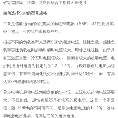
矿等需防爆、防潮、防腐蚀场合中都有大量使用。
如何选择SSR的型号规格
主要是选取适当的额定电流的固态继电器（SSR）除特别说明以
外，整流、可控等功率模块亦然。
根据不同的负载类型来选用SSR的额定电流。阻性负载、感性负
载和容性负载在刚起动时瞬时电流较大。即使是纯阻性，由于具
有正温度系数，冷态时电阻值较小，因而有较大的起动电流。电
炉刚接通时电流为稳定时的1.3—1.4倍。白炽灯接通时电流为稳
态10倍。有些金属卤化物灯不但开启时间长达10分钟，而且有高
达100倍稳态时的脉冲电流。
异步电动机起动电流为额定值的5—7倍，直流电机起动电流还要
大。不但如此，感性负载还具有较高的反电势。这是一个不定
值，随L和di/dt的不同而不同。通常为电源电压的1—2倍，这样
和电源电压叠加。有高达三倍的电源电压。