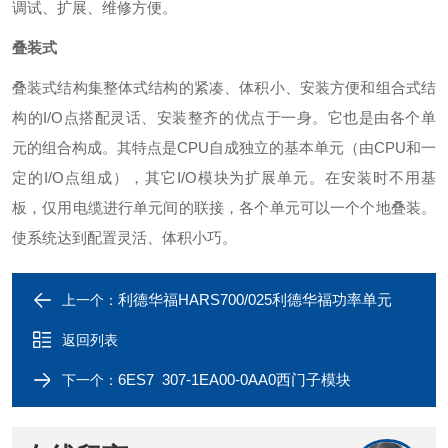
调试、扩展、维修方便。
叠装式
叠装式结构集整体式结构的紧凑、体积小、安装方便和组合式结
构的I/O点搭配灵话、安装整齐的优点于一身。它也是由各个单
元的组合构成。其特点是CPU自成独立的基本单元（由CPU和一
定的I/O点组成），其它I/O模块为扩展单元。在安装时不用基
板，仅用电缆进行单元间的联接，各个单元可以一个个地叠装。
使系统达到配置灵活、体积小巧。
利德华福HARS700/025利德华福功率单元
上一个：
返回列表
6ES7 307-1EA00-0AA0西门子模块
下一个：