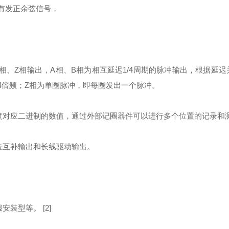
有发正余弦信号，
相、Z相输出，A相、B相为相互延迟1/4周期的脉冲输出，根据延迟
4倍频；Z相为单圈脉冲，即每圈发出一个脉冲。
度对应二进制的数值，通过外部记圈器件可以进行多个位置的记录和
拉互补输出和长线驱动输出。
服安装型等。
[2]