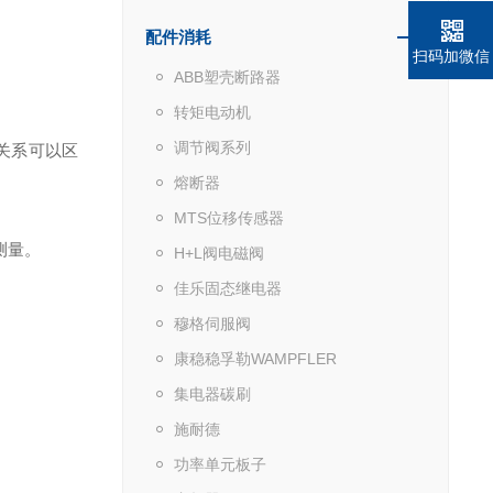
配件消耗
扫码加微信
ABB塑壳断路器
转矩电动机
调节阀系列
关系可以区
熔断器
MTS位移传感器
测量。
H+L阀电磁阀
佳乐固态继电器
穆格伺服阀
康稳稳孚勒WAMPFLER
集电器碳刷
施耐德
功率单元板子