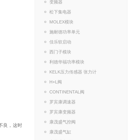
变频器
松下集电器
MOLEX模块
施耐德功率单元
佳乐软启动
西门子模块
利德华福功率模块
KELK压力传感器 张力计
H+L阀
CONTINENTAL阀
罗宾康调速器
罗宾康变频器
康茂盛气控阀
不良，这时
康茂盛气缸