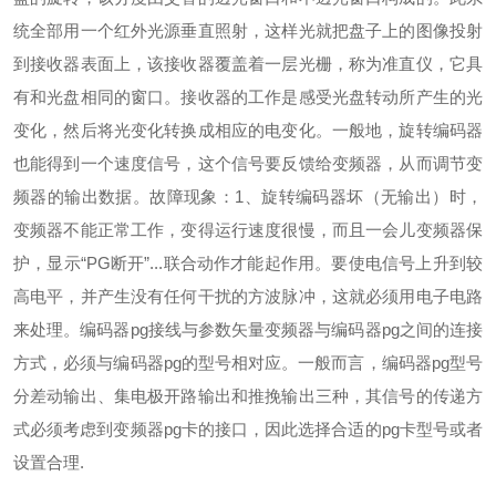
统全部用一个红外光源垂直照射，这样光就把盘子上的图像投射
到接收器表面上，该接收器覆盖着一层光栅，称为准直仪，它具
有和光盘相同的窗口。接收器的工作是感受光盘转动所产生的光
变化，然后将光变化转换成相应的电变化。一般地，旋转编码器
也能得到一个速度信号，这个信号要反馈给变频器，从而调节变
频器的输出数据。故障现象：1、旋转编码器坏（无输出）时，
变频器不能正常工作，变得运行速度很慢，而且一会儿变频器保
护，显示“PG断开”...联合动作才能起作用。要使电信号上升到较
高电平，并产生没有任何干扰的方波脉冲，这就必须用电子电路
来处理。编码器pg接线与参数矢量变频器与编码器pg之间的连接
方式，必须与编码器pg的型号相对应。一般而言，编码器pg型号
分差动输出、集电极开路输出和推挽输出三种，其信号的传递方
式必须考虑到变频器pg卡的接口，因此选择合适的pg卡型号或者
设置合理.