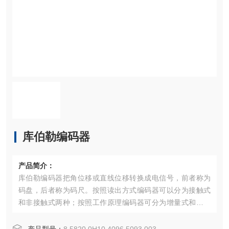
库伯勒编码器
产品简介：
库伯勒编码器把角位移或直线位移转换成电信号，前者称为
码盘，后者称为码尺。按照读出方式编码器可以分为接触式
和非接触式两种；按照工作原理编码器可分为增量式和式两
类。增量式编码器是将位移转换成周期性的电信号，再把这
个电信号转变成计数脉冲，用脉冲的个数表示位移的大小。