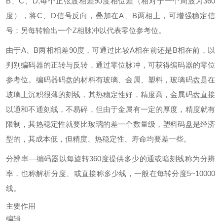
B、C、D,每个正弦波相差90度相位差（相对于一个周波为360
度），将C、D信号反向，叠加在A、B两相上，可增强稳定信
号；另每转输出一个Z相脉冲以代表零位参考位。
由于A、B两相相差90度，可通过比较A相在前还是B相在前，以
判别编码器的正转与反转，通过零位脉冲，可获得编码器的零位
参考位。编码器码盘的材料有玻璃、金属、塑料，玻璃码盘是在
玻璃上沉积很薄的刻线，其热稳定性好，精度高，金属码盘直接
以通和不通刻线，不易碎，但由于金属有一定的厚度，精度就有
限制，其热稳定性就要比玻璃的差一个数量级，塑料码盘是经济
型的，其成本低，但精度、热稳定性、寿命均要差一些。
分辨率—编码器以每旋转360度提供多少的通或暗刻线称为分辨
率，也称解析分度、或直接称多少线，一般在每转分度5~10000
线。
主要作用
编辑