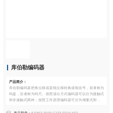
库伯勒编码器
产品简介：
库伯勒编码器把角位移或直线位移转换成电信号，前者称为
码盘，后者称为码尺。按照读出方式编码器可以分为接触式
和非接触式两种；按照工作原理编码器可分为增量式和式两
类。增量式编码器是将位移转换成周期性的电信号，再把这
个电信号转变成计数脉冲，用脉冲的个数表示位移的大小。