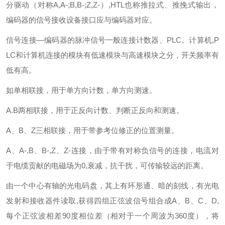
分驱动（对称A,A-;B,B-;Z,Z-）,HTL也称推拉式、推挽式输出，
编码器的信号接收设备接口应与编码器对应。
信号连接—编码器的脉冲信号一般连接计数器、PLC、计算机,P
LC和计算机连接的模块有低速模块与高速模块之分，开关频率有
低有高。
如单相联接，用于单方向计数，单方向测速。
A.B两相联接，用于正反向计数、判断正反向和测速。
A、B、Z三相联接，用于带参考位修正的位置测量。
A、A-,B、B-,Z、Z-连接，由于带有对称负信号的连接，电流对
于电缆贡献的电磁场为0,衰减，抗干扰，可传输较远的距离。
由一个中心有轴的光电码盘，其上有环形通、暗的刻线，有光电
发射和接收器件读取,获得四组正弦波信号组合成A、B、C、D,
每个正弦波相差90度相位差（相对于一个周波为360度），将