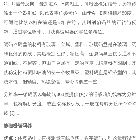
C、D信号反向，叠加在A、B两相上，可增强稳定信号；另每转
输出一个Z相脉冲以代表零位参考位。由于A、B两相相差90度，
可通过比较A相在前还是B相在前，以判别编码器的正转与反
转，通过零位脉冲，可获得编码器的零位参考位。
编码器码盘的材料有玻璃、金属、塑料，玻璃码盘是在玻璃上沉
积很薄的刻线，其热稳定性好，精度高，金属码盘直接以通和不
通刻线，不易碎，但由于金属有一定的厚度，精度就有限制，其
热稳定性就要比玻璃的差一个数量级，塑料码盘是经济型的，其
成本低，但精度、热稳定性、寿命均要差一些。
分辨率—编码器以每旋转360度提供多少的通或暗刻线称为分辨
率，也称解析分度、或直接称多少线，一般在每转分度5~10000
线
[3]
。
静磁栅编码器
优点：
体积适中，直接测量直线位移，数字编码，理论量程没有