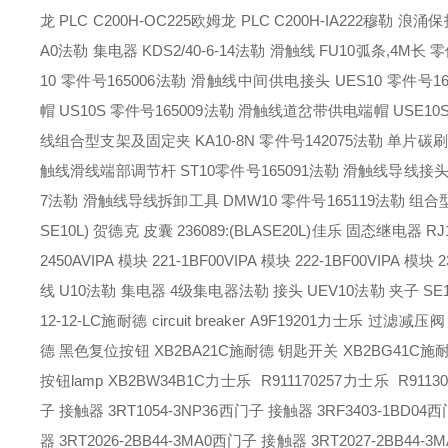
龙 PLC C200H-OC225
欧姆龙 PLC C200H-IA222
穆勒 浪涌保护器
A0
法勒 集电器 KDS2/40-6-14
法勒 滑触线 FU10弧条,4M长 零
10 零件号165006
法勒 滑触线中间供电接头 UES10 零件号165
帽 US10S 零件号165009
法勒 滑触线道岔带供电端帽 USE10S 
线组合型支架及固定夹 KA10-8N 零件号142075
法勒 单片碳刷 K
触线滑线端部调节杆 ST10零件号165091
法勒 滑触线导线接头组
7
法勒 滑触线导线拆卸工具 DMW10 零件号165119
法勒 组合型双
SE10L)
贺德克 皮囊 236089:(BLASE20L)
佳乐 固态继电器 RJ1
2450A
VIPA 模块 221-1BF00
VIPA 模块 222-1BF00
VIPA 模块 2
线 U10
法勒 集电器 4级集电器
法勒 接头 UEV10
法勒 夹子 SE
12-12-LC
施耐德 circuit breaker A9F19201
力士乐 过滤减压阀（G
德 黑色复位按钮 XB2BA21C
施耐德 钥匙开关 XB2BG41C
施耐
按钮lamp XB2BW34B1C
力士乐 R911170257
力士乐 R91130
子 接触器 3RT1054-3NP36
西门子 接触器 3RF3403-1BD04
西门
器 3RT2026-2BB44-3MA0
西门子 接触器 3RT2027-2BB44-3M