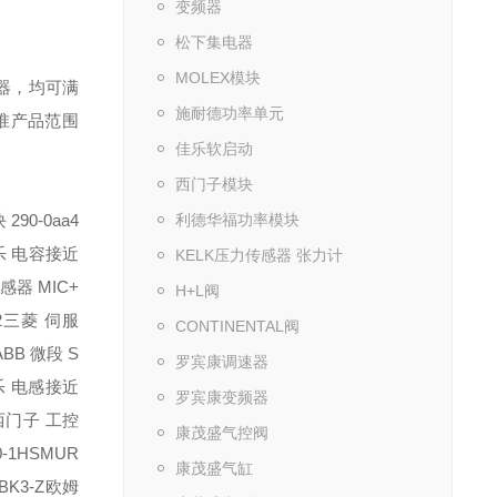
变频器
松下集电器
MOLEX模块
器，均可满
施耐德功率单元
准产品范围
佳乐软启动
西门子模块
 290-0aa4
利德华福功率模块
乐 电容接近
KELK压力传感器 张力计
传感器 MIC+
H+L阀
2
三菱 伺服
CONTINENTAL阀
ABB 微段 S
罗宾康调速器
乐 电感接近
罗宾康变频器
西门子 工控
康茂盛气控阀
-1HS
MUR
康茂盛气缸
BK3-Z
欧姆