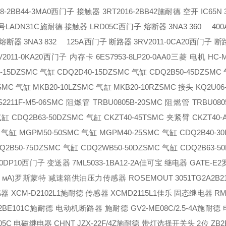
-2BB44-3MA0
西门子 接触器 3RT2016-2BB42
施耐德 空开 IC65N 3
号LADN31C
施耐德 接触器 LRD05C
西门子 熔断器 3NA3 360 400
熔断器 3NA3 832 125A
西门子 断路器 3RV2011-0CA20
西门子 断路
011-0KA20
西门子 内存卡 6ES7953-8LP20-0AA0
三菱 电机 HC-M
-15DZ
SMC 气缸 CDQ2D40-15DZ
SMC 气缸 CDQ2B50-45DZ
SMC 
SMC 气缸 MKB20-10LZ
SMC 气缸 MKB20-10RZ
SMC 接头 KQ2U06-
211F-M5-06
SMC 阻燃管 TRBU0805B-20
SMC 阻燃管 TRBU0805
缸 CDQ2B63-50DZ
SMC 气缸 CKZT40-45T
SMC 夹紧臂 CKZT40-A
 气缸 MGPM50-50
SMC 气缸 MGPM40-25
SMC 气缸 CDQ2B40-30
2B50-75DZ
SMC 气缸 CDQ2WB50-50DZ
SMC 气缸 CDQ2B63-50
-0DP10
西门子 变送器 7ML5033-1BA12-2A
佳可宝 继电器 GATE-E2
мА)
罗斯蒙特 减速箱供油压力传感器 ROSEMOUT 3051TG2A2B21
 XCM-D2102L1
施耐德 传感器 XCMD2115L1
佳乐 固态继电器 RM1
BE101C
施耐德 电动机断路器 施耐德 GV2-ME08C/2.5-4A
施耐德 
5C
电磁继电器 CHNT JZX-22F/4Z
施耐德 带灯选择开关头 2位 ZB2B