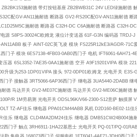
B2BK153
施耐德 带灯按钮基座 ZB2BWB31C 24V LED绿
施耐德 触
32C配GV-AN11
施耐德 断路器 GV2-RS20C配GV-AN11
施耐德 断路
C1D25M5C
施耐德 断路器 C32H-DC C6A
施耐德 断路器 C32H-DC 
电源 S8PS-30024C
欧姆龙 液位计变送器 61F-G3N
编码器 TRDJ-J 
AN11
ABB 板子 AINT-02C
英飞凌 模块 FS225R12kE3/AGDR-71C
1
西门子 模块 6ES7138-4FB03-0AB0
西门子 电机 IFT6061-6AH71-4
器 6SL3352-7AE35-0AA1
施耐德 空开 A9F19201
VIPA 模块 221
P00升级为253-1DP01
VIPA 接头 972-0DP01
欧姆龙 光电开关 E3S-G
西门子 接触器 3RT5066-6AP36
西门子 继电器 3UA5440-2D
ABB 继
施耐德 马达开关 GV2-ME07C
施耐德 马达开关 GV2-ME06C
施耐德 触
00P/R 1M
劳易测 光电开关 ODSL96K/V66-2300-S12
意萨 触摸屏 VT
LT TZ-AF
佳乐 继电器 PPA01CM44
ABB 风机 D2D160-BE02-11
佳
R
佳乐 继电器 CLD4MA2DM24
佳乐 继电器 DMB51CW24B004
施
22
西门子 触点 3RH6911-1HA22
基恩士 光电开关 PQ-01T/PQ-01R
A
A
法勒 集电器 168073
西门子 伺服电机 1FT6041-4AF71-3DH0
西门子