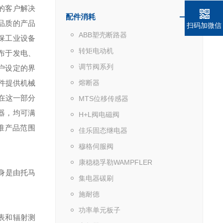
们的客户解决
配件消耗
品质的产品
扫码加微信
ABB塑壳断路器
确保工业设备
转矩电动机
布于发电、
调节阀系列
户设定的界
件提供机械
熔断器
含在这一部分
MTS位移传感器
器，均可满
H+L阀电磁阀
准产品范围
佳乐固态继电器
穆格伺服阀
康稳稳孚勒WAMPFLER
身是由托马
集电器碳刷
施耐德
功率单元板子
表和辐射测