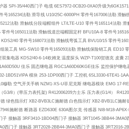
 SPI-35/440
西门子 电缆 6ES7972-0CB20-0XA0升级为6GK1571-
件号165234
法勒 滑导线 U10/25C-6000PH 零件号167006
法勒 滑触线
212
法勒 滑触线分段端帽组件 LT/LTE-U10 零件号165114
法勒 滑
零件号165011
法勒 滑触线道岔端帽固定杆 BFU10A-8 零件号16516
DS2/40 零件号168073
法勒 滑触线弯弧工具 BVU10/15 零件号160
装工具 MG-SW10 零件号165093
法勒 滑触线保险销工具 ED10 零
集电器 KDS2/40-6-14
欧姆龙 温度探头 WZP-T100
贺德克 皮囊 236
A60D50U
佳乐 固态继电器 RGC1A60D60KGE
佳乐 监控保护继电器 
32-1BD51
VIPA 模块 253-1DP00
西门子 工控机 6SL3330-6TE41-1AA
10
穆勒 空气开关手柄 NZM1-XS-U
菲尼克斯 继电器模块 EMG 17-REL/
3/8）(带压力表托架) R412006209
力士乐 压力表(G1/4） R4120
德 绿色指示灯 XB2-BVB3LC
施耐德 白色指示灯 XB2-BVB1LC
施耐
7946
施耐德 断路器 EZD630E 630A
图尔克 传感器 NI8-M18-AP6X-
子 接触器 3RF3410-1BD04
西门子 接触器 3RT1045-3BB44-3MA0
A0
西门子 接触器 3RT2028-2BB44-3MA0
西门子 接触器 3RT2016-2B