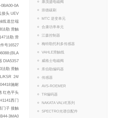
康茂盛电磁阀
0BA00-0A
崇德碳刷
接头 UEV
MTC 逆变单元
触线道岔端
合康功率单元
8
法勒 滑触
江森控制器
147
法勒 滑
梅特勒托利多传感器
件号16527
VAHLE滑触线
088:(BLA
DIA53S7
威格士电磁阀
3
法勒 滑触
库伯勒编码器
KSR 24/
传感器
04418
施耐
AVS-ROEMER
德 红色平头
TR编码器
H1141
西门
NAKATA VALVE系列
西门子 接触
SPECTRO光谱仪配件
B44-3MA0