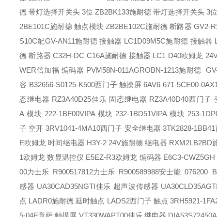
德 带灯选择开关头 3位 ZB2BK133
施耐德 带灯选择开关头 3位 Z
2BE101C
施耐德 触点模块 ZB2BE102C
施耐德 断路器 GV2-RS
S10C配GV-AN11
施耐德 接触器 LC1D09M5C
施耐德 接触器 L
德 断路器 C32H-DC C16A
施耐德 接触器 LC1 D40
欧姆龙 24V
WER
倍加福 编码器 PVM58N-011AGROBN-1213
施耐德 GV-
容 B32656-S0125-K500
西门子 触摸屏 6AV6 671-5CE00-0AX
态继电器 RZ3A40D25
佳乐 固态继电器 RZ3A40D40
西门子 变压
A 模块 222-1BF00
VIPA 模块 232-1BD51
VIPA 模块 253-1D
子 空开 3RV1041-4MA10
西门子 安全继电器 3TK2828-1BB41
E
欧姆龙 时间继电器 H3Y-2 24V
施耐德 继电器 RXM2LB2BD
1
欧姆龙 数显温控仪 E5EZ-R3
欧姆龙 编码器 E6C3-CWZ5GH 1
00
力士乐 R900517812
力士乐 R900589988
安士能 076200 BO
感器 UA30CAD35NGTI
佳乐 超声波传感器 UA30CLD35AGT
点 LADR0
施耐德 延时触点 LADS2
西门子 触点 3RH5921-1FA
5-04E
意萨 触摸屏 VT330WAPT00
佳乐 继电器 DIA53S72450