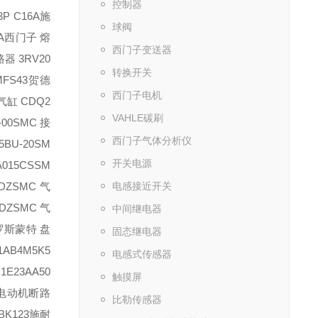
控制器
P C16A
施
球阀
A
西门子 熔
西门子变送器
器 3RV20
转换开关
FS43
贺德
西门子电机
气缸 CDQ2
VAHLE碳刷
00
SMC 接
西门子气体分析仪
BU-20
SM
开关电源
015CS
SM
DZ
SMC 气
电感接近开关
DZ
SMC 气
中间继电器
罗斯蒙特 盘
固态继电器
AB4M5K5
电感式传感器
E23AA50
触摸屏
电动机断路
比勒传感器
K123
施耐