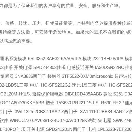
力都是为了保证我们的客户享有的质量、安全、服务和生产率。
、位移、转速、压力、扭矩及能量等。本特利内华达提供多种传感
磁绝缘等方法后，可安装于危险地区。如果您的需求不在我们的标
以满足您的需要。
系统模块 6SL3352-3AE32-6AA0
VIPA 模块 222-1BF00
VIPA 模块
03
佳乐 开关电源 SPD244803
佳乐 电感接近开关 IA30DSN22NO
佳
熔断器 3NA3836
西门子 接触器 3TF5022-0XM0
microsonic 超声波
32-1BD51
三菱 电机 HC-SFS202G2 速比1/9
三菱 电机 HC-SFS20
CBL20M-H
佳乐 监控保护继电器 DIB01CD485A
ABB 微段 S261 D3
C1A60D30KKE
ABB 塑壳 T5S630 PR221DS-LSI R630 FF 3P
佳
西门子 3WL1225-2CB32-1AA2-Z
西门子 3WL1110-2BB34-4AN2-Z
件 WINCC7.0 6AV6381-2BU07-0AV0 128K
法勒 集电器 SWK 4/40
LF10PO
佳乐 开关电源 SPD241201N
西门子 电机 1PL6228-7EF200