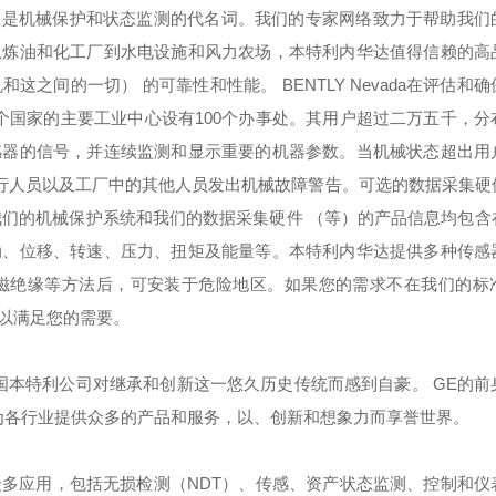
里一直是机械保护和状态监测的代名词。我们的专家网络致力于帮助我
从炼油和化工厂到水电设施和风力农场，本特利内华达值得信赖的高
之间的一切） 的可靠性和性能。 BENTLY Nevada在评估和
个国家的主要工业中心设有100个办事处。其用户超过二万五千，分
的信号，并连续监测和显示重要的机器参数。当机械状态超出用
运行人员以及工厂中的其他人员发出机械故障警告。可选的数据采集硬
于我们的机械保护系统和我们的数据采集硬件 （等）的产品信息均包
位移、转速、压力、扭矩及能量等。本特利内华达提供多种传感
磁绝缘等方法后，可安装于危险地区。如果您的需求不在我们的标
以满足您的需要。
国本特利公司对继承和创新这一悠久历史传统而感到自豪。 GE的前
司为各行业提供众多的产品和服务，以、创新和想象力而享誉世界。
多应用，包括无损检测（NDT）、传感、资产状态监测、控制和仪