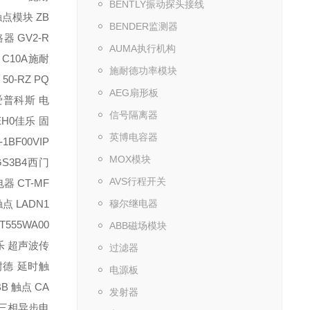
BENTLY振动探头接线
点模块 ZB
BENDER监测器
器 GV2-R
AUMA执行机构
C10A
施耐
施耐德功率模块
50-RZ PQ
AEG扇形板
爱普科斯 电
信号隔离器
EH0
佳乐 固
英博电容器
-1BF00
VIP
MOX模块
S3B4
西门
AVS行程开关
电器 CT-MF
点 LADN1
穆尔继电器
555WA00
ABB磁场模块
乐 超声波传
过滤器
耐德 延时触
电源板
BB 触点 CA
发射器
 三相异步电