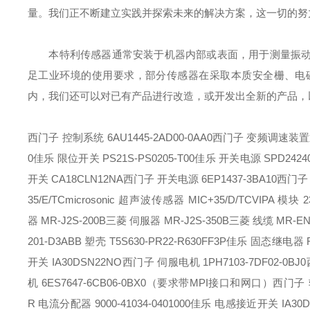
量。我们正不断建立实践并探索未来的解决方案，这一切的努
本特利传感器通常安装于机器内部或表面，用于测量振动
足工业环境的使用要求，部分传感器在采取本质安全栅、电
内，我们还可以对已有产品进行改造，或开发出全新的产品，
西门子 控制系统 6AU1445-2AD00-0AA0
西门子 变频调速装置通讯
0
佳乐 限位开关 PS21S-PS0205-T00
佳乐 开关电源 SPD2424
开关 CA18CLN12NA
西门子 开关电源 6EP1437-3BA10
西门子 
35/E/TC
microsonic 超声波传感器 MIC+35/D/TC
VIPA 模块 2
器 MR-J2S-200B
三菱 伺服器 MR-J2S-350B
三菱 线缆 MR-EN
201-D3
ABB 塑壳 T5S630-PR22-R630FF3P
佳乐 固态继电器 RG
开关 IA30DSN22NO
西门子 伺服电机 1PH7103-7DF02-0BJ0
机 6ES7647-6CB06-0BX0（要求带MPI接口和网口）
西门子 软
R 电流分配器 9000-41034-0401000
佳乐 电感接近开关 IA30D