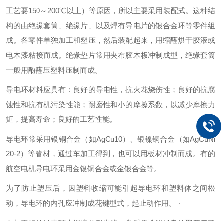
工艺要150～200℃以上）等原因，所以主要采用装配式。这种结
构的由绝缘套筒、绝缘片、以及焊有导电片的银合金环等零件组
成。各零件单独加工和塑压，然后装配起来，用缩醛烘干胶液或
电木漆粘接而成。绝缘垫片常用夹布胶木板冲制成型，绝缘套筒
一般用酚醛压塑料压制而成。
导电环材料应具有：良好的导电性，抗火花烧伤性；良好的抗腐
蚀性和抗有机污染性能；耐磨性和小的摩擦系数，以减少摩擦力
矩，提高寿命；良好的工艺性能。
导电环常采用银铜合金（如AgCu10）、银镍铜合金（如AgCuNi
20-2）等管材，通过车加工得到，也可以用板材冲制而成。有的
航空电机导电环采用金银铜合金或金银合金等。
为了防止塑压后，因塑料收缩可能引起导电环和塑料体之间松
动，导电环的内孔应冲制成花键型式，起止动作用。 ·