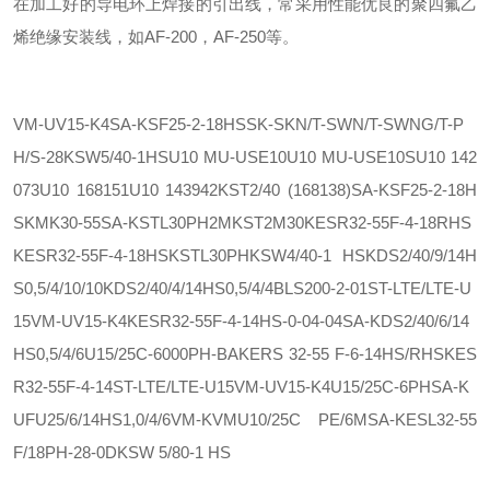
在加工好的导电环上焊接的引出线，常采用性能优良的聚四氟乙
烯绝缘安装线，如AF-200，AF-250等。
VM-UV15-K4
SA-KSF25-2-18HS
SK-SKN/T-SWN/T-SWNG/T-P
H/S-28
KSW5/40-1HS
U10 MU-USE10
U10 MU-USE10S
U10 142
073
U10 168151
U10 143942
KST2/40 (168138)
SA-KSF25-2-18H
S
KMK30-55
SA-KSTL30PH2M
KST2M30
KESR32-55F-4-18RHS
KESR32-55F-4-18HS
KSTL30PH
KSW4/40-1 HS
KDS2/40/9/14H
S0,5/4/10/10
KDS2/40/4/14HS0,5/4/4
BLS200-2-01
ST-LTE/LTE-U
15
VM-UV15-K4
KESR32-55F-4-14HS-0-04-04
SA-KDS2/40/6/14
HS0,5/4/6
U15/25C-6000PH-BA
KERS 32-55 F-6-14HS/RHS
KES
R32-55F-4-14
ST-LTE/LTE-U15
VM-UV15-K4
U15/25C-6PH
SA-K
UFU25/6/14HS1,0/4/6
VM-KVM
U10/25C PE/6M
SA-KESL32-55
F/18PH-28-0
DKSW 5/80-1 HS