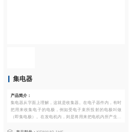
集电器
产品简介：
集电器从字面上理解，这就是收集器。在电子器件内，有时
把用来收集电子的电极，例如受电子束所投射的电极叫做
（即集电极）。在发电机内，则是将用来把电机内所产生的
交变电流转换为脉动电流，即变成方向恒定而大小在变化着
的电流的装置叫做