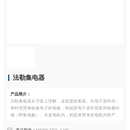
法勒集电器
产品简介：
法勒集电器从字面上理解，这就是收集器。在电子器件内，
有时把用来收集电子的电极，例如受电子束所投射的电极叫
做（即集电极）。在发电机内，则是将用来把电机内所产生
的交变电流转换为脉动电流，即变成方向恒定而大小在变化
着的电流的装置叫做