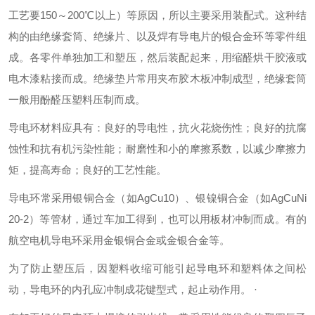
工艺要150～200℃以上）等原因，所以主要采用装配式。这种结
构的由绝缘套筒、绝缘片、以及焊有导电片的银合金环等零件组
成。各零件单独加工和塑压，然后装配起来，用缩醛烘干胶液或
电木漆粘接而成。绝缘垫片常用夹布胶木板冲制成型，绝缘套筒
一般用酚醛压塑料压制而成。
导电环材料应具有：良好的导电性，抗火花烧伤性；良好的抗腐
蚀性和抗有机污染性能；耐磨性和小的摩擦系数，以减少摩擦力
矩，提高寿命；良好的工艺性能。
导电环常采用银铜合金（如AgCu10）、银镍铜合金（如AgCuNi
20-2）等管材，通过车加工得到，也可以用板材冲制而成。有的
航空电机导电环采用金银铜合金或金银合金等。
为了防止塑压后，因塑料收缩可能引起导电环和塑料体之间松
动，导电环的内孔应冲制成花键型式，起止动作用。 ·