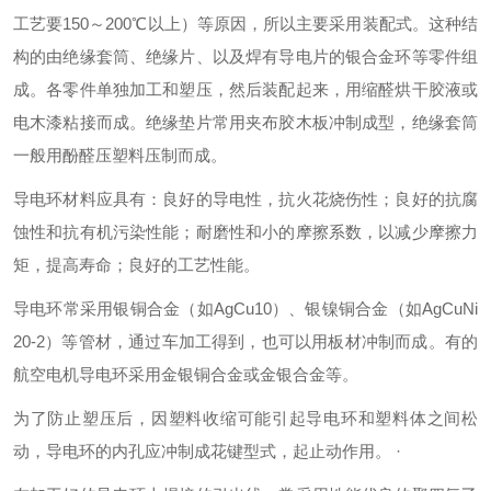
工艺要150～200℃以上）等原因，所以主要采用装配式。这种结
构的由绝缘套筒、绝缘片、以及焊有导电片的银合金环等零件组
成。各零件单独加工和塑压，然后装配起来，用缩醛烘干胶液或
电木漆粘接而成。绝缘垫片常用夹布胶木板冲制成型，绝缘套筒
一般用酚醛压塑料压制而成。
导电环材料应具有：良好的导电性，抗火花烧伤性；良好的抗腐
蚀性和抗有机污染性能；耐磨性和小的摩擦系数，以减少摩擦力
矩，提高寿命；良好的工艺性能。
导电环常采用银铜合金（如AgCu10）、银镍铜合金（如AgCuNi
20-2）等管材，通过车加工得到，也可以用板材冲制而成。有的
航空电机导电环采用金银铜合金或金银合金等。
为了防止塑压后，因塑料收缩可能引起导电环和塑料体之间松
动，导电环的内孔应冲制成花键型式，起止动作用。 ·