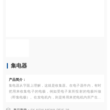
集电器
产品简介：
集电器从字面上理解，这就是收集器。在电子器件内，有时
把用来收集电子的电极，例如受电子束所投射的电极叫做
（即集电极）。在发电机内，则是将用来把电机内所产生的
交变电流转换为脉动电流，即变成方向恒定而大小在变化着
的电流的装置叫做