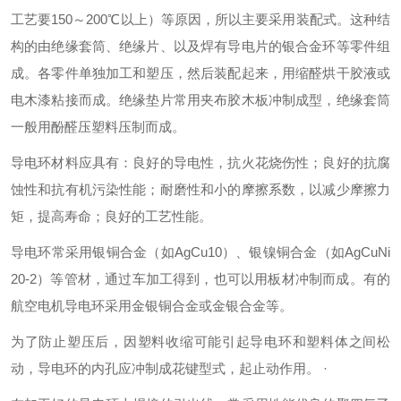
工艺要150～200℃以上）等原因，所以主要采用装配式。这种结
构的由绝缘套筒、绝缘片、以及焊有导电片的银合金环等零件组
成。各零件单独加工和塑压，然后装配起来，用缩醛烘干胶液或
电木漆粘接而成。绝缘垫片常用夹布胶木板冲制成型，绝缘套筒
一般用酚醛压塑料压制而成。
导电环材料应具有：良好的导电性，抗火花烧伤性；良好的抗腐
蚀性和抗有机污染性能；耐磨性和小的摩擦系数，以减少摩擦力
矩，提高寿命；良好的工艺性能。
导电环常采用银铜合金（如AgCu10）、银镍铜合金（如AgCuNi
20-2）等管材，通过车加工得到，也可以用板材冲制而成。有的
航空电机导电环采用金银铜合金或金银合金等。
为了防止塑压后，因塑料收缩可能引起导电环和塑料体之间松
动，导电环的内孔应冲制成花键型式，起止动作用。 ·