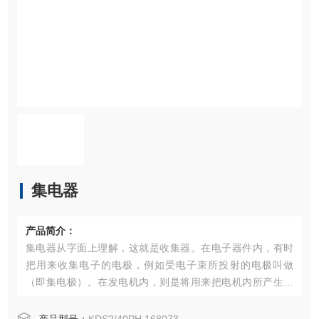
集电器
产品简介：
集电器从字面上理解，这就是收集器。在电子器件内，有时
把用来收集电子的电极，例如受电子束所投射的电极叫做
（即集电极）。在发电机内，则是将用来把电机内所产生的
交变电流转换为脉动电流，即变成方向恒定而大小在变化着
的电流的装置叫做