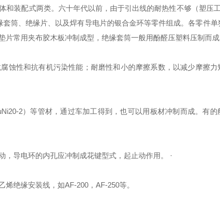
体和装配式两类。六十年代以前，由于引出线的耐热性不够（塑压工艺
绝缘套筒、绝缘片、以及焊有导电片的银合金环等零件组成。各零件单
垫片常用夹布胶木板冲制成型，绝缘套筒一般用酚醛压塑料压制而成
抗腐蚀性和抗有机污染性能；耐磨性和小的摩擦系数，以减少摩擦力
CuNi20-2）等管材，通过车加工得到，也可以用板材冲制而成。有
动，导电环的内孔应冲制成花键型式，起止动作用。 ·
缘安装线，如AF-200，AF-250等。