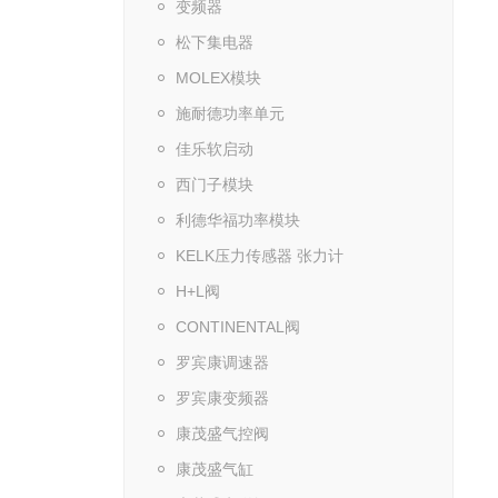
变频器
松下集电器
MOLEX模块
施耐德功率单元
佳乐软启动
西门子模块
利德华福功率模块
KELK压力传感器 张力计
H+L阀
CONTINENTAL阀
罗宾康调速器
罗宾康变频器
康茂盛气控阀
康茂盛气缸