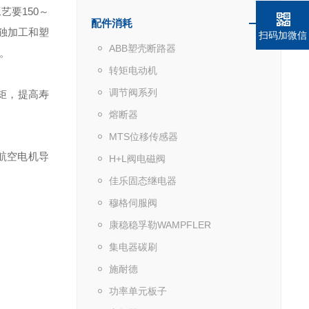
要150～
配件消耗
独加工和塑
扫码加微信
ABB塑壳断路器
。
转矩电动机
调节阀系列
矩，提高寿
熔断器
MTS位移传感器
的航空电机导
H+L阀电磁阀
佳乐固态继电器
穆格伺服阀
康稳稳孚勒WAMPFLER
集电器碳刷
施耐德
功率单元板子