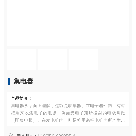
集电器
产品简介：
集电器从字面上理解，这就是收集器。在电子器件内，有时
把用来收集电子的电极，例如受电子束所投射的电极叫做
（即集电极）。在发电机内，则是将用来把电机内所产生的
交变电流转换为脉动电流，即变成方向恒定而大小在变化着
的电流的装置叫做