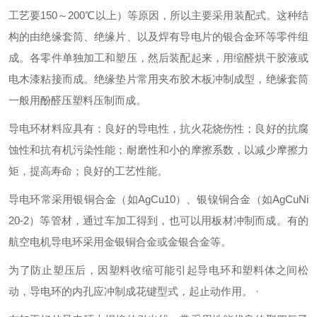
工艺要150～200℃以上）等原因，所以主要采用装配式。这种结
构的由绝缘套筒、绝缘片、以及焊有导电片的银合金环等零件组
成。各零件单独加工和塑压，然后装配起来，用缩醛烘干胶液或
电木漆粘接而成。绝缘垫片常用夹布胶木板冲制成型，绝缘套筒
一般用酚醛压塑料压制而成。
导电环材料应具有：良好的导电性，抗火花烧伤性；良好的抗腐
蚀性和抗有机污染性能；耐磨性和小的摩擦系数，以减少摩擦力
矩，提高寿命；良好的工艺性能。
导电环常采用银铜合金（如AgCu10）、银镍铜合金（如AgCuNi
20-2）等管材，通过车加工得到，也可以用板材冲制而成。有的
航空电机导电环采用金银铜合金或金银合金等。
为了防止塑压后，因塑料收缩可能引起导电环和塑料体之间松
动，导电环的内孔应冲制成花键型式，起止动作用。 ·