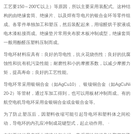
工艺要150～200℃以上）等原因，所以主要采用装配式。这种结
构的由绝缘套筒、绝缘片、以及焊有导电片的银合金环等零件组
成。各零件单独加工和塑压，然后装配起来，用缩醛烘干胶液或
电木漆粘接而成。绝缘垫片常用夹布胶木板冲制成型，绝缘套筒
一般用酚醛压塑料压制而成。
导电环材料应具有：良好的导电性，抗火花烧伤性；良好的抗腐
蚀性和抗有机污染性能；耐磨性和小的摩擦系数，以减少摩擦力
矩，提高寿命；良好的工艺性能。
导电环常采用银铜合金（如AgCu10）、银镍铜合金（如AgCuNi
20-2）等管材，通过车加工得到，也可以用板材冲制而成。有的
航空电机导电环采用金银铜合金或金银合金等。
为了防止塑压后，因塑料收缩可能引起导电环和塑料体之间松
动，导电环的内孔应冲制成花键型式，起止动作用。 ·