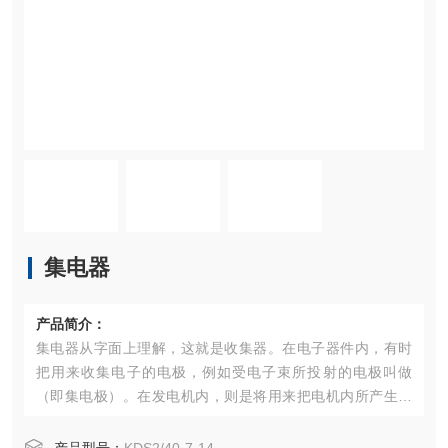
集电器
产品简介：
集电器从字面上理解，这就是收集器。在电子器件内，有时
把用来收集电子的电极，例如受电子束所投射的电极叫做
（即集电极）。在发电机内，则是将用来把电机内所产生的
交变电流转换为脉动电流，即变成方向恒定而大小在变化着
的电流的装置叫做