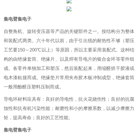
集电臂集电子
自整角机、旋转变压器等产品的关键部件之一。按结构分为整体
和装配式两类。六十年代以前，由于引出线的耐热性不够（塑压
工艺要150～200℃以上）等原因，所以主要采用装配式。这种结
构的由绝缘套筒、绝缘片、以及焊有导电片的银合金环等零件组
成。各零件单独加工和塑压，然后装配起来，用缩醛烘干胶液或
电木漆粘接而成。绝缘垫片常用夹布胶木板冲制成型，绝缘套筒
一般用酚醛压塑料压制而成。
导电环材料应具有：良好的导电性，抗火花烧伤性；良好的抗腐
蚀性和抗有机污染性能；耐磨性和小的摩擦系数，以减少摩擦力
矩，提高寿命；良好的工艺性能。
集电臂集电子