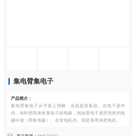
集电臂集电子
产品简介：
集电臂集电子从字面上理解，这就是收集器。在电子器件
内，有时把用来收集电子的电极，例如受电子束所投射的电
极叫做（即集电极）。在发电机内，则是将用来把电机内所
产生的交变电流转换为脉动电流，即变成方向恒定而大小在
变化着的电流的装置叫做