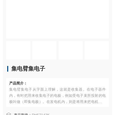
集电臂集电子
产品简介：
集电臂集电子从字面上理解，这就是收集器。在电子器件
内，有时把用来收集电子的电极，例如受电子束所投射的电
极叫做（即集电极）。在发电机内，则是将用来把电机内所
产生的交变电流转换为脉动电流，即变成方向恒定而大小在
变化着的电流的装置叫做