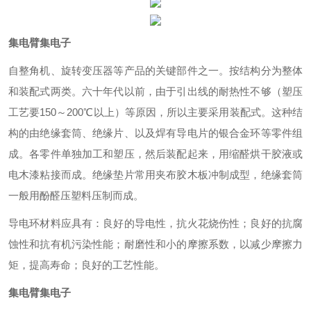
集电臂集电子
自整角机、旋转变压器等产品的关键部件之一。按结构分为整体
和装配式两类。六十年代以前，由于引出线的耐热性不够（塑压
工艺要150～200℃以上）等原因，所以主要采用装配式。这种结
构的由绝缘套筒、绝缘片、以及焊有导电片的银合金环等零件组
成。各零件单独加工和塑压，然后装配起来，用缩醛烘干胶液或
电木漆粘接而成。绝缘垫片常用夹布胶木板冲制成型，绝缘套筒
一般用酚醛压塑料压制而成。
导电环材料应具有：良好的导电性，抗火花烧伤性；良好的抗腐
蚀性和抗有机污染性能；耐磨性和小的摩擦系数，以减少摩擦力
矩，提高寿命；良好的工艺性能。
集电臂集电子