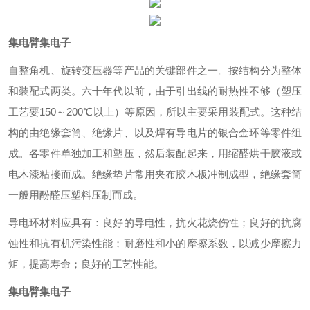
集电臂集电子
自整角机、旋转变压器等产品的关键部件之一。按结构分为整体
和装配式两类。六十年代以前，由于引出线的耐热性不够（塑压
工艺要150～200℃以上）等原因，所以主要采用装配式。这种结
构的由绝缘套筒、绝缘片、以及焊有导电片的银合金环等零件组
成。各零件单独加工和塑压，然后装配起来，用缩醛烘干胶液或
电木漆粘接而成。绝缘垫片常用夹布胶木板冲制成型，绝缘套筒
一般用酚醛压塑料压制而成。
导电环材料应具有：良好的导电性，抗火花烧伤性；良好的抗腐
蚀性和抗有机污染性能；耐磨性和小的摩擦系数，以减少摩擦力
矩，提高寿命；良好的工艺性能。
集电臂集电子