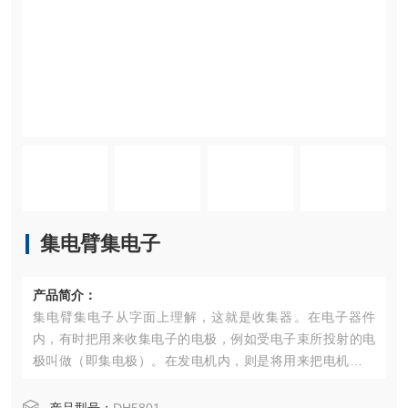
集电臂集电子
产品简介：
集电臂集电子从字面上理解，这就是收集器。在电子器件
内，有时把用来收集电子的电极，例如受电子束所投射的电
极叫做（即集电极）。在发电机内，则是将用来把电机内所
产生的交变电流转换为脉动电流，即变成方向恒定而大小在
变化着的电流的装置叫做