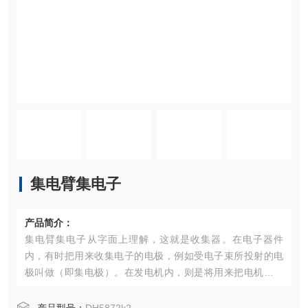
集电臂集电子
产品简介：
集电臂集电子从字面上理解，这就是收集器。在电子器件
内，有时把用来收集电子的电极，例如受电子束所投射的电
极叫做（即集电极）。在发电机内，则是将用来把电机内所
产生的交变电流转换为脉动电流，即变成方向恒定而大小在
变化着的电流的装置叫做