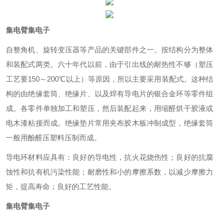
集电臂集电子
自整角机、旋转变压器等产品的关键部件之一。按结构分为整体
和装配式两类。六十年代以前，由于引出线的耐热性不够（塑压
工艺要150～200℃以上）等原因，所以主要采用装配式。这种结
构的由绝缘套筒、绝缘片、以及焊有导电片的银合金环等零件组
成。各零件单独加工和塑压，然后装配起来，用缩醛烘干胶液或
电木漆粘接而成。绝缘垫片常用夹布胶木板冲制成型，绝缘套筒
一般用酚醛压塑料压制而成。
导电环材料应具有：良好的导电性，抗火花烧伤性；良好的抗腐
蚀性和抗有机污染性能；耐磨性和小的摩擦系数，以减少摩擦力
矩，提高寿命；良好的工艺性能。
集电臂集电子