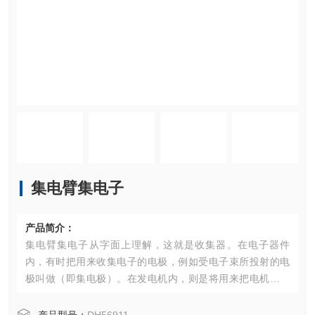
集电臂集电子
产品简介：
集电臂集电子从字面上理解，这就是收集器。在电子器件
内，有时把用来收集电子的电极，例如受电子束所投射的电
极叫做（即集电极）。在发电机内，则是将用来把电机内所
产生的交变电流转换为脉动电流，即变成方向恒定而大小在
变化着的电流的装置叫做