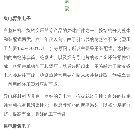
集电臂集电子
自整角机、旋转变压器等产品的关键部件之一。按结构分为整体
和装配式两类。六十年代以前，由于引出线的耐热性不够（塑压
工艺要150～200℃以上）等原因，所以主要采用装配式。这种结
构的由绝缘套筒、绝缘片、以及焊有导电片的银合金环等零件组
成。各零件单独加工和塑压，然后装配起来，用缩醛烘干胶液或
电木漆粘接而成。绝缘垫片常用夹布胶木板冲制成型，绝缘套筒
一般用酚醛压塑料压制而成。
导电环材料应具有：良好的导电性，抗火花烧伤性；良好的抗腐
蚀性和抗有机污染性能；耐磨性和小的摩擦系数，以减少摩擦力
矩，提高寿命；良好的工艺性能。
集电臂集电子