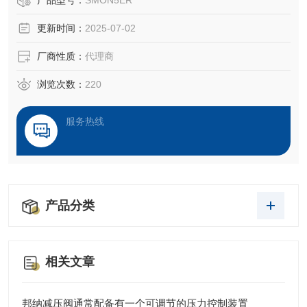
产品型号：
SMON5ER
‌操纵杆‌：如NS3型号，采用金属齿轮箱和铝压铸件，支持总
更新时间：
2025-07-02
线连接，适用于工程、农业等苛刻环境，具备自动复位、机
械锁等功能。 ‌
厂商性质：
代理商
‌控制台‌：如MFK-MFA系列，专为狭长舱室设计，支持客户定
制配色和
浏览次数：
220
服务热线
产品分类
相关文章
邦纳减压阀通常配备有一个可调节的压力控制装置