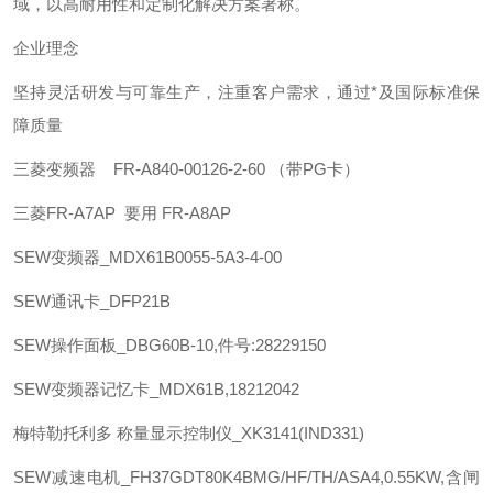
域，以高耐用性和定制化解决方案著称。 ‌
企业理念
坚持灵活研发与可靠生产，注重客户需求，通过*及国际标准保
障质量
三菱
变频器 FR-A840-00126-2-60 （带PG卡）
三菱
FR-A7AP 要用 FR-A8AP
SEW
变频器_MDX61B0055-5A3-4-00
SEW
通讯卡_DFP21B
SEW
操作面板_DBG60B-10,件号:28229150
SEW
变频器记忆卡_MDX61B,18212042
梅特勒托利多
称量显示控制仪_XK3141(IND331)
SEW
减速电机_FH37GDT80K4BMG/HF/TH/ASA4,0.55KW,含闸