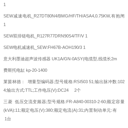
1
SEW
减速电机_R27DT80N4/BMG/HF/TH/ASA4,0.75KW,有抱闸
1
SEW
双排链电机_R127R77DRN90S4/TF/V 1
SEW
电机减速机_SEW:FH67B-AOH190/3 1
意大利墨迪超声波传感器 UK1A/GN-0ASY(电缆型,线缆长2m
费斯托
电缸
kp-20-1400
莱茵林德： 增量型编码器;型号规格:RSI503 51;输出脉冲数:102
4;输出方式:TTL;工作电压(V):DC24 2个
三菱 低压交流变频器;型号规格:FR-A840-00310-2-60;额定容量
(kVA):11;额定电压(V):380;额定电流(A):31;内置制动单元:有
1台