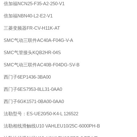
倍加福
NCN25-F35-A2-250-V1
倍加福
NBN40-L2-E2-V1
三菱变频器FR-CV-H11K-AT
SMC
气动三联件
AC40A-F04G-V-A
SMC
气管接头
KQB2HR-04S
SMC
气动三联件
AC40B-F04DG-SV-B
西门子
6EP1436-3BA00
西门子
6ES7953-8LL31-0AA0
西门子
6GK1571-0BA00-0AA0
法勒
型号：ES-UE20/50-K4-L 126522
法勒
相线滑触线U10 VAHLE
U10/25C-6000PH-B