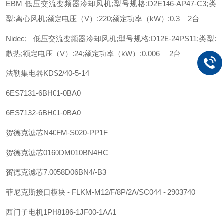
EBM 低压交流变频器冷却风机;型号规格:D2E146-AP47-C3;类
型:离心风机;额定电压（V）:220;额定功率（kW）:0.3 2台
Nidec; 低压交流变频器冷却风机;型号规格:D12E-24PS11;类型:
散热;额定电压（V）:24;额定功率（kW）:0.006 2台
法勒
集电器
KDS2/40-5-14
6ES7131-6BH01-0BA0
6ES7132-6BH01-0BA0
贺德克
滤芯
N40FM-S020-PP1F
贺德克
滤芯
0160DM010BN4HC
贺德克
滤芯
7.0058D06BN4/-B3
菲尼克斯
接口模块 - FLKM-M12/F/8P/2A/SC044 - 2903740
西门子
电机
1PH8186-1JF00-1AA1