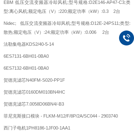
EBM 低压交流变频器冷却风机;型号规格:D2E146-AP47-C3;类
型:离心风机;额定电压（V）:220;额定功率（kW）:0.3 2台
Nidec; 低压交流变频器冷却风机;型号规格:D12E-24PS11;类型:
散热;额定电压（V）:24;额定功率（kW）:0.006 2台
法勒
集电器
KDS2/40-5-14
6ES7131-6BH01-0BA0
6ES7132-6BH01-0BA0
贺德克
滤芯
N40FM-S020-PP1F
贺德克
滤芯
0160DM010BN4HC
贺德克
滤芯
7.0058D06BN4/-B3
菲尼克斯
接口模块 - FLKM-M12/F/8P/2A/SC044 - 2903740
西门子
电机
1PH8186-1JF00-1AA1