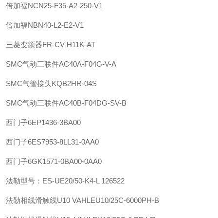
倍加福
NCN25-F35-A2-250-V1
倍加福
NBN40-L2-E2-V1
三菱变频器FR-CV-H11K-AT
SMC
气动三联件
AC40A-F04G-V-A
SMC
气管接头
KQB2HR-04S
SMC
气动三联件
AC40B-F04DG-SV-B
西门子
6EP1436-3BA00
西门子
6ES7953-8LL31-0AA0
西门子
6GK1571-0BA00-0AA0
法勒
型号：ES-UE20/50-K4-L 126522
法勒
相线滑触线U10 VAHLE
U10/25C-6000PH-B