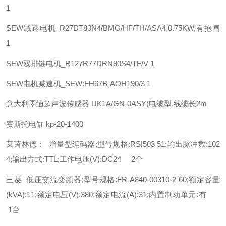
1
SEW
减速电机_R27DT80N4/BMG/HF/TH/ASA4,0.75KW,有抱闸
1
SEW
双排链电机_R127R77DRN90S4/TF/V 1
SEW
电机减速机_SEW:FH67B-AOH190/3 1
意大利墨迪超声波传感器 UK1A/GN-0ASY(电缆型,线缆长2m
费斯托
电缸
kp-20-1400
莱茵林德： 增量型编码器;型号规格:RSI503 51;输出脉冲数:102
4;输出方式:TTL;工作电压(V):DC24 2个
三菱 低压交流变频器;型号规格:FR-A840-00310-2-60;额定容量
(kVA):11;额定电压(V):380;额定电流(A):31;内置制动单元:有
1台