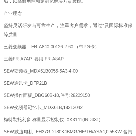
域，以高耐用性和定制化解决方案著称。 ‌
企业理念
坚持灵活研发与可靠生产，注重客户需求，通过*及国际标准保
障质量
三菱
变频器 FR-A840-00126-2-60 （带PG卡）
三菱
FR-A7AP 要用 FR-A8AP
SEW
变频器_MDX61B0055-5A3-4-00
SEW
通讯卡_DFP21B
SEW
操作面板_DBG60B-10,件号:28229150
SEW
变频器记忆卡_MDX61B,18212042
梅特勒托利多
称量显示控制仪_XK3141(IND331)
SEW
减速电机_FH37GDT80K4BMG/HF/TH/ASA4,0.55KW,含闸