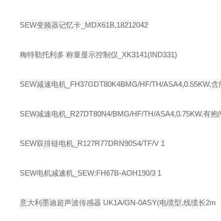
SEW
变频器记忆卡_MDX61B,18212042
梅特勒托利多
称量显示控制仪_XK3141(IND331)
SEW
减速电机_FH37GDT80K4BMG/HF/TH/ASA4,0.55KW,含
SEW
减速电机_R27DT80N4/BMG/HF/TH/ASA4,0.75KW,有抱
SEW
双排链电机_R127R77DRN90S4/TF/V 1
SEW
电机减速机_SEW:FH67B-AOH190/3 1
意大利墨迪超声波传感器 UK1A/GN-0ASY(电缆型,线缆长2m