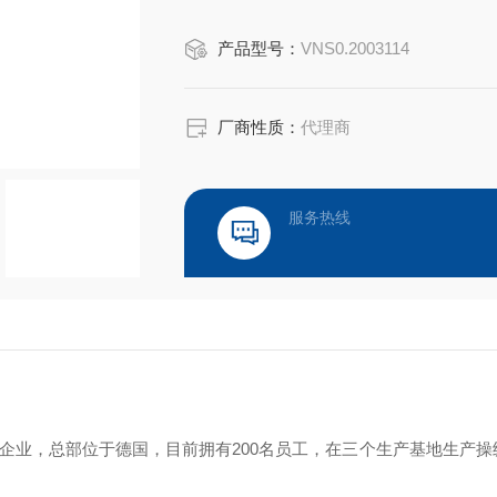
‌操纵杆‌：如NS3型号，采用金属齿
产品型号：
VNS0.2003114
境，具备自动复位、机械锁等功能。 ‌
‌控制台‌：如MFK-MFA系列，专为狭
厂商性质：
代理商
服务热线
年的德国家族企业，总部位于德国，目前拥有200名员工，在三个生产基地生产