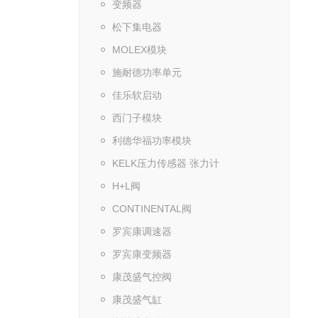
变频器
松下集电器
MOLEX模块
施耐德功率单元
佳乐软启动
西门子模块
利德华福功率模块
KELK压力传感器 张力计
H+L阀
CONTINENTAL阀
罗宾康调速器
罗宾康变频器
康茂盛气控阀
康茂盛气缸