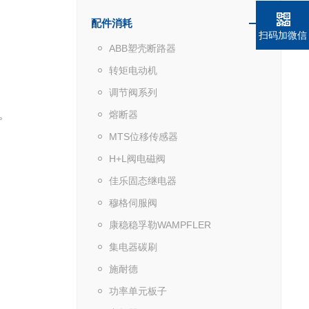
配件消耗
扫码加微信
ABB塑壳断路器
转矩电动机
调节阀系列
 ‌
熔断器
MTS位移传感器
H+L阀电磁阀
佳乐固态继电器
穆格伺服阀
康稳稳孚勒WAMPFLER
集电器碳刷
施耐德
功率单元板子