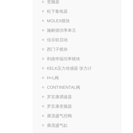
变频器
松下集电器
MOLEX模块
施耐德功率单元
佳乐软启动
西门子模块
利德华福功率模块
KELK压力传感器 张力计
H+L阀
CONTINENTAL阀
罗宾康调速器
罗宾康变频器
康茂盛气控阀
康茂盛气缸