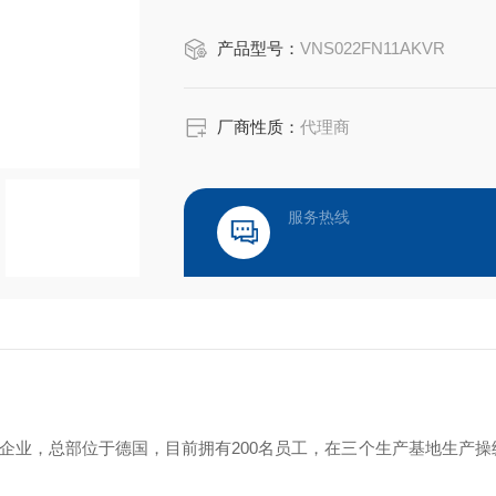
‌操纵杆‌：如NS3型号，采用金属齿
产品型号：
VNS022FN11AKVR
境，具备自动复位、机械锁等功能。 ‌
‌控制台‌：如MFK-MFA系列，专为狭
厂商性质：
代理商
服务热线
年的德国家族企业，总部位于德国，目前拥有200名员工，在三个生产基地生产