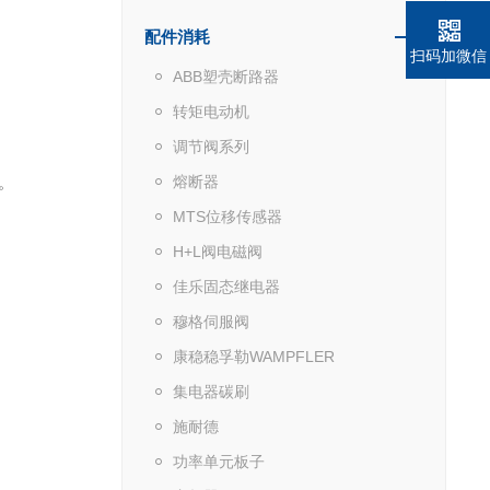
配件消耗
扫码加微信
ABB塑壳断路器
转矩电动机
调节阀系列
 ‌
熔断器
MTS位移传感器
H+L阀电磁阀
佳乐固态继电器
穆格伺服阀
康稳稳孚勒WAMPFLER
集电器碳刷
施耐德
功率单元板子