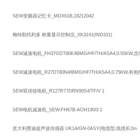
SEW
变频器记忆卡_MDX61B,18212042
梅特勒托利多
称量显示控制仪_XK3141(IND331)
SEW
减速电机_FH37GDT80K4BMG/HF/TH/ASA4,0.55KW,含
SEW
减速电机_R27DT80N4/BMG/HF/TH/ASA4,0.75KW,有抱
SEW
双排链电机_R127R77DRN90S4/TF/V 1
SEW
电机减速机_SEW:FH67B-AOH190/3 1
意大利墨迪超声波传感器 UK1A/GN-0ASY(电缆型,线缆长2m