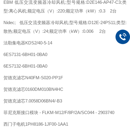
EBM 低压交流变频器冷却风机;型号规格:D2E146-AP47-C3;类
型:离心风机;额定电压（V）:220;额定功率（kW）:0.3 2台
Nidec; 低压交流变频器冷却风机;型号规格:D12E-24PS11;类型:
散热;额定电压（V）:24;额定功率（kW）:0.006 2台
法勒
集电器
KDS2/40-5-14
6ES7131-6BH01-0BA0
6ES7132-6BH01-0BA0
贺德克
滤芯
N40FM-S020-PP1F
贺德克
滤芯
0160DM010BN4HC
贺德克
滤芯
7.0058D06BN4/-B3
菲尼克斯
接口模块 - FLKM-M12/F/8P/2A/SC044 - 2903740
西门子
电机
1PH8186-1JF00-1AA1