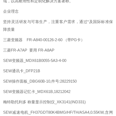
域，以高耐用性和定制化解决方案著称。 ‌
企业理念
坚持灵活研发与可靠生产，注重客户需求，通过*及国际标准保
障质量
三菱
变频器 FR-A840-00126-2-60 （带PG卡）
三菱
FR-A7AP 要用 FR-A8AP
SEW
变频器_MDX61B0055-5A3-4-00
SEW
通讯卡_DFP21B
SEW
操作面板_DBG60B-10,件号:28229150
SEW
变频器记忆卡_MDX61B,18212042
梅特勒托利多
称量显示控制仪_XK3141(IND331)
SEW
减速电机_FH37GDT80K4BMG/HF/TH/ASA4,0.55KW,含闸