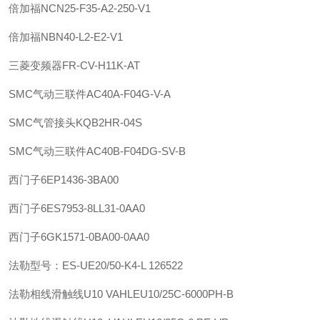
倍加福
NCN25-F35-A2-250-V1
倍加福
NBN40-L2-E2-V1
三菱变频器FR-CV-H11K-AT
SMC
气动三联件
AC40A-F04G-V-A
SMC
气管接头
KQB2HR-04S
SMC
气动三联件
AC40B-F04DG-SV-B
西门子
6EP1436-3BA00
西门子
6ES7953-8LL31-0AA0
西门子
6GK1571-0BA00-0AA0
法勒
型号：ES-UE20/50-K4-L 126522
法勒
相线滑触线U10 VAHLE
U10/25C-6000PH-B