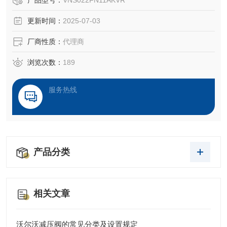
产品型号：
VNS022FN11AKVR
‌操纵杆‌：如NS3型号，采用金属齿轮箱和铝压铸件，支持总
更新时间：
2025-07-03
线连接，适用于工程、农业等苛刻环境，具备自动复位、机
械锁等功能。 ‌
厂商性质：
代理商
‌控制台‌：如MFK-MFA系列，专为狭长舱室设计，支持客户定
制配色和
浏览次数：
189
服务热线
产品分类
相关文章
沃尔沃减压阀的常见分类及设置规定