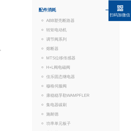
配件消耗
扫码加微信
ABB塑壳断路器
转矩电动机
调节阀系列
 ‌
熔断器
MTS位移传感器
H+L阀电磁阀
佳乐固态继电器
穆格伺服阀
康稳稳孚勒WAMPFLER
集电器碳刷
施耐德
功率单元板子