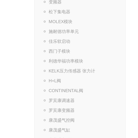
变频器
松下集电器
MOLEX模块
施耐德功率单元
佳乐软启动
西门子模块
利德华福功率模块
KELK压力传感器 张力计
H+L阀
CONTINENTAL阀
罗宾康调速器
罗宾康变频器
康茂盛气控阀
康茂盛气缸