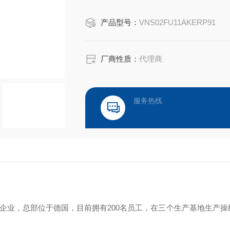
‌操纵杆‌：如NS3型号，采用金属齿
产品型号：
VNS02FU11AKERP91
境，具备自动复位、机械锁等功能。 ‌
‌控制台‌：如MFK-MFA系列，专为狭
厂商性质：
代理商
服务热线
年的德国家族企业，总部位于德国，目前拥有200名员工，在三个生产基地生产