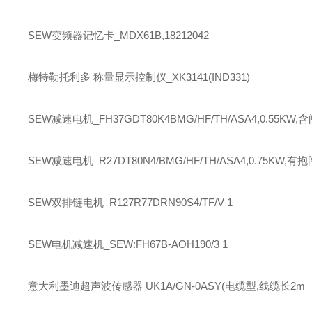
SEW
变频器记忆卡_MDX61B,18212042
梅特勒托利多
称量显示控制仪_XK3141(IND331)
SEW
减速电机_FH37GDT80K4BMG/HF/TH/ASA4,0.55KW,含
SEW
减速电机_R27DT80N4/BMG/HF/TH/ASA4,0.75KW,有抱
SEW
双排链电机_R127R77DRN90S4/TF/V 1
SEW
电机减速机_SEW:FH67B-AOH190/3 1
意大利墨迪超声波传感器 UK1A/GN-0ASY(电缆型,线缆长2m