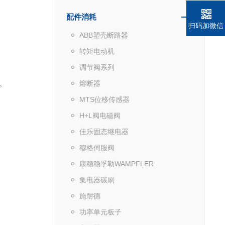
配件消耗
扫码加微信
ABB塑壳断路器
转矩电动机
调节阀系列
 ‌
熔断器
MTS位移传感器
H+L阀电磁阀
佳乐固态继电器
穆格伺服阀
康稳稳孚勒WAMPFLER
集电器碳刷
施耐德
功率单元板子