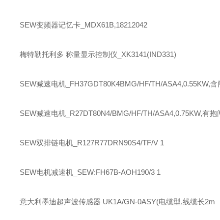
SEW
变频器记忆卡_MDX61B,18212042
梅特勒托利多
称量显示控制仪_XK3141(IND331)
SEW
减速电机_FH37GDT80K4BMG/HF/TH/ASA4,0.55KW,含
SEW
减速电机_R27DT80N4/BMG/HF/TH/ASA4,0.75KW,有抱
SEW
双排链电机_R127R77DRN90S4/TF/V 1
SEW
电机减速机_SEW:FH67B-AOH190/3 1
意大利墨迪超声波传感器 UK1A/GN-0ASY(电缆型,线缆长2m