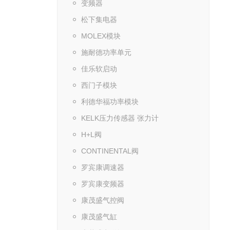
变频器
松下集电器
MOLEX模块
施耐德功率单元
佳乐软启动
西门子模块
利德华福功率模块
KELK压力传感器 张力计
H+L阀
CONTINENTAL阀
罗宾康调速器
罗宾康变频器
康茂盛气控阀
康茂盛气缸