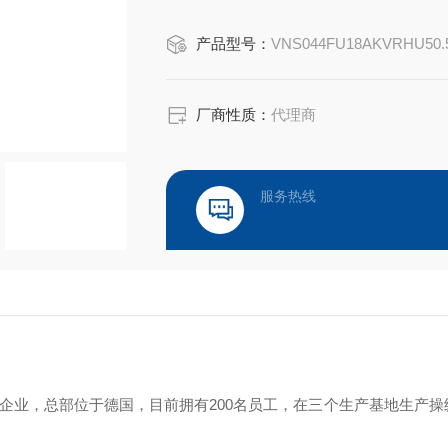
‌操纵杆‌：如NS3型号，采用金属齿
产品型号：
VNS044FU18AKVRHU50.
境，具备自动复位、机械锁等功能。 ‌
‌控制台‌：如MFK-MFA系列，专为狭
厂商性质：
代理商
服务热线
年的德国家族企业，总部位于德国，目前拥有200名员工，在三个生产基地生产