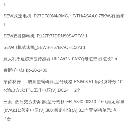
1
SEW
减速电机_R27DT80N4/BMG/HF/TH/ASA4,0.75KW,有抱闸
1
SEW
双排链电机_R127R77DRN90S4/TF/V 1
SEW
电机减速机_SEW:FH67B-AOH190/3 1
意大利墨迪超声波传感器 UK1A/GN-0ASY(电缆型,线缆长2m
费斯托
电缸
kp-20-1400
莱茵林德： 增量型编码器;型号规格:RSI503 51;输出脉冲数:102
4;输出方式:TTL;工作电压(V):DC24 2个
三菱 低压交流变频器;型号规格:FR-A840-00310-2-60;额定容量
(kVA):11;额定电压(V):380;额定电流(A):31;内置制动单元:有
1台