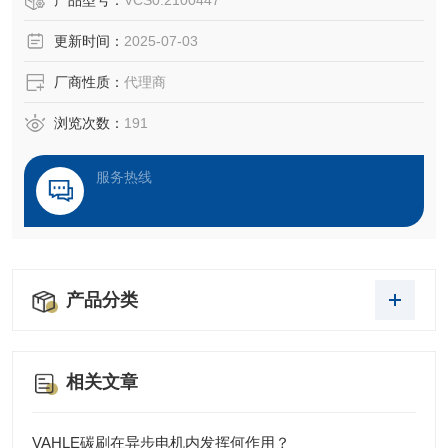
产品型号：
VCS0.2100447
‌操纵杆‌：如NS3型号，采用金属齿轮箱和铝压铸件，支持总
更新时间：
2025-07-03
线连接，适用于工程、农业等苛刻环境，具备自动复位、机
械锁等功能。 ‌
厂商性质：
代理商
‌控制台‌：如MFK-MFA系列，专为狭长舱室设计，支持客户定
制配色和
浏览次数：
191
服务热线
产品分类
相关文章
VAHLE碳刷在异步电机内发挥何作用？