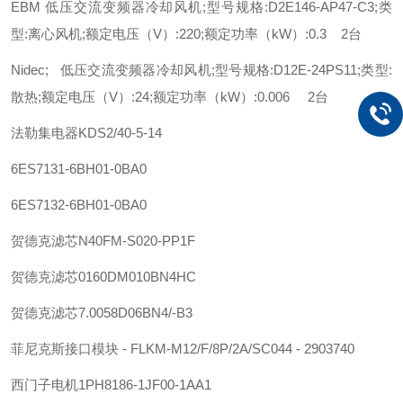
EBM 低压交流变频器冷却风机;型号规格:D2E146-AP47-C3;类
型:离心风机;额定电压（V）:220;额定功率（kW）:0.3 2台
Nidec; 低压交流变频器冷却风机;型号规格:D12E-24PS11;类型:
散热;额定电压（V）:24;额定功率（kW）:0.006 2台
法勒
集电器
KDS2/40-5-14
6ES7131-6BH01-0BA0
6ES7132-6BH01-0BA0
贺德克
滤芯
N40FM-S020-PP1F
贺德克
滤芯
0160DM010BN4HC
贺德克
滤芯
7.0058D06BN4/-B3
菲尼克斯
接口模块 - FLKM-M12/F/8P/2A/SC044 - 2903740
西门子
电机
1PH8186-1JF00-1AA1