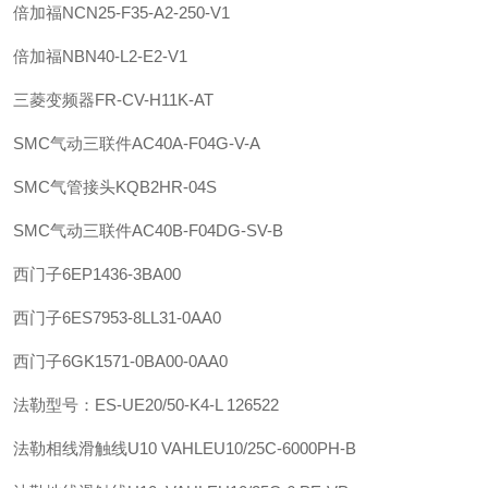
倍加福
NCN25-F35-A2-250-V1
倍加福
NBN40-L2-E2-V1
三菱变频器FR-CV-H11K-AT
SMC
气动三联件
AC40A-F04G-V-A
SMC
气管接头
KQB2HR-04S
SMC
气动三联件
AC40B-F04DG-SV-B
西门子
6EP1436-3BA00
西门子
6ES7953-8LL31-0AA0
西门子
6GK1571-0BA00-0AA0
法勒
型号：ES-UE20/50-K4-L 126522
法勒
相线滑触线U10 VAHLE
U10/25C-6000PH-B