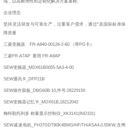
域，以高耐用性和定制化解决方案著称。 ‌
企业理念
坚持灵活研发与可靠生产，注重客户需求，通过*及国际标准保
障质量
三菱
变频器 FR-A840-00126-2-60 （带PG卡）
三菱
FR-A7AP 要用 FR-A8AP
SEW
变频器_MDX61B0055-5A3-4-00
SEW
通讯卡_DFP21B
SEW
操作面板_DBG60B-10,件号:28229150
SEW
变频器记忆卡_MDX61B,18212042
梅特勒托利多
称量显示控制仪_XK3141(IND331)
SEW
减速电机_FH37GDT80K4BMG/HF/TH/ASA4,0.55KW,含闸