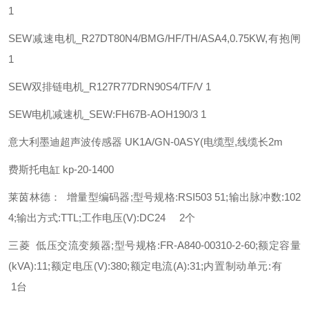
1
SEW
减速电机_R27DT80N4/BMG/HF/TH/ASA4,0.75KW,有抱闸
1
SEW
双排链电机_R127R77DRN90S4/TF/V 1
SEW
电机减速机_SEW:FH67B-AOH190/3 1
意大利墨迪超声波传感器 UK1A/GN-0ASY(电缆型,线缆长2m
费斯托
电缸
kp-20-1400
莱茵林德： 增量型编码器;型号规格:RSI503 51;输出脉冲数:102
4;输出方式:TTL;工作电压(V):DC24 2个
三菱 低压交流变频器;型号规格:FR-A840-00310-2-60;额定容量
(kVA):11;额定电压(V):380;额定电流(A):31;内置制动单元:有
1台