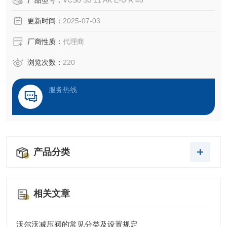
产品型号：
VCS0 S3 11 AK E-U R 40
‌操纵杆‌：如NS3型号，采用金属齿轮箱和铝压铸件，支持总
更新时间：
2025-07-03
线连接，适用于工程、农业等苛刻环境，具备自动复位、机
械锁等功能。 ‌
厂商性质：
代理商
‌控制台‌：如MFK-MFA系列，专为狭长舱室设计，支持客户定
制配色和
浏览次数：
220
服务热线
产品分类
相关文章
沃尔沃减压阀的常见分类及设置规定