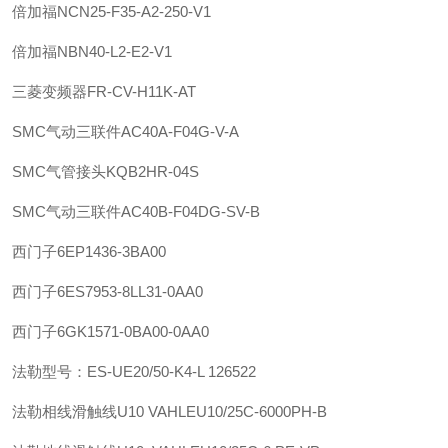
倍加福
NCN25-F35-A2-250-V1
倍加福
NBN40-L2-E2-V1
三菱变频器FR-CV-H11K-AT
SMC
气动三联件
AC40A-F04G-V-A
SMC
气管接头
KQB2HR-04S
SMC
气动三联件
AC40B-F04DG-SV-B
西门子
6EP1436-3BA00
西门子
6ES7953-8LL31-0AA0
西门子
6GK1571-0BA00-0AA0
法勒
型号：ES-UE20/50-K4-L 126522
法勒
相线滑触线U10 VAHLE
U10/25C-6000PH-B