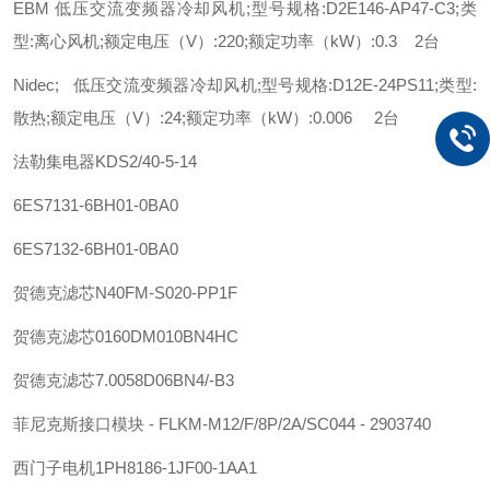
EBM 低压交流变频器冷却风机;型号规格:D2E146-AP47-C3;类
型:离心风机;额定电压（V）:220;额定功率（kW）:0.3 2台
Nidec; 低压交流变频器冷却风机;型号规格:D12E-24PS11;类型:
散热;额定电压（V）:24;额定功率（kW）:0.006 2台
法勒
集电器
KDS2/40-5-14
6ES7131-6BH01-0BA0
6ES7132-6BH01-0BA0
贺德克
滤芯
N40FM-S020-PP1F
贺德克
滤芯
0160DM010BN4HC
贺德克
滤芯
7.0058D06BN4/-B3
菲尼克斯
接口模块 - FLKM-M12/F/8P/2A/SC044 - 2903740
西门子
电机
1PH8186-1JF00-1AA1