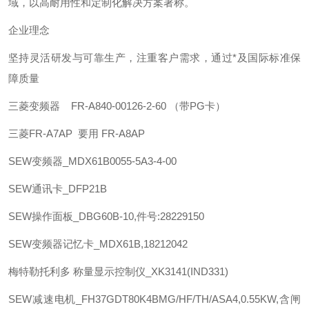
域，以高耐用性和定制化解决方案著称。 ‌
企业理念
坚持灵活研发与可靠生产，注重客户需求，通过*及国际标准保
障质量
三菱
变频器 FR-A840-00126-2-60 （带PG卡）
三菱
FR-A7AP 要用 FR-A8AP
SEW
变频器_MDX61B0055-5A3-4-00
SEW
通讯卡_DFP21B
SEW
操作面板_DBG60B-10,件号:28229150
SEW
变频器记忆卡_MDX61B,18212042
梅特勒托利多
称量显示控制仪_XK3141(IND331)
SEW
减速电机_FH37GDT80K4BMG/HF/TH/ASA4,0.55KW,含闸