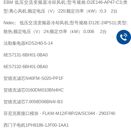
EBM 低压交流变频器冷却风机;型号规格:D2E146-AP47-C3;类
型:离心风机;额定电压（V）:220;额定功率（kW）:0.3 2台
Nidec; 低压交流变频器冷却风机;型号规格:D12E-24PS11;类型:
散热;额定电压（V）:24;额定功率（kW）:0.006 2台
法勒
集电器
KDS2/40-5-14
6ES7131-6BH01-0BA0
6ES7132-6BH01-0BA0
贺德克
滤芯
N40FM-S020-PP1F
贺德克
滤芯
0160DM010BN4HC
贺德克
滤芯
7.0058D06BN4/-B3
菲尼克斯
接口模块 - FLKM-M12/F/8P/2A/SC044 - 2903740
西门子
电机
1PH8186-1JF00-1AA1