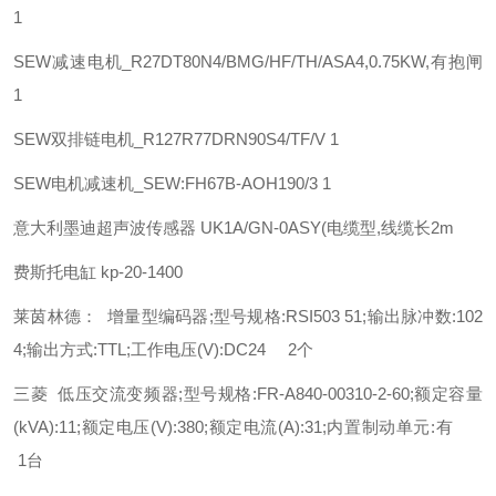
1
SEW
减速电机_R27DT80N4/BMG/HF/TH/ASA4,0.75KW,有抱闸
1
SEW
双排链电机_R127R77DRN90S4/TF/V 1
SEW
电机减速机_SEW:FH67B-AOH190/3 1
意大利墨迪超声波传感器 UK1A/GN-0ASY(电缆型,线缆长2m
费斯托
电缸
kp-20-1400
莱茵林德： 增量型编码器;型号规格:RSI503 51;输出脉冲数:102
4;输出方式:TTL;工作电压(V):DC24 2个
三菱 低压交流变频器;型号规格:FR-A840-00310-2-60;额定容量
(kVA):11;额定电压(V):380;额定电流(A):31;内置制动单元:有
1台