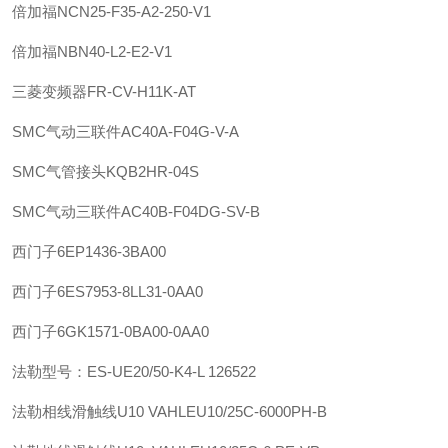
倍加福
NCN25-F35-A2-250-V1
倍加福
NBN40-L2-E2-V1
三菱变频器FR-CV-H11K-AT
SMC
气动三联件
AC40A-F04G-V-A
SMC
气管接头
KQB2HR-04S
SMC
气动三联件
AC40B-F04DG-SV-B
西门子
6EP1436-3BA00
西门子
6ES7953-8LL31-0AA0
西门子
6GK1571-0BA00-0AA0
法勒
型号：ES-UE20/50-K4-L 126522
法勒
相线滑触线U10 VAHLE
U10/25C-6000PH-B