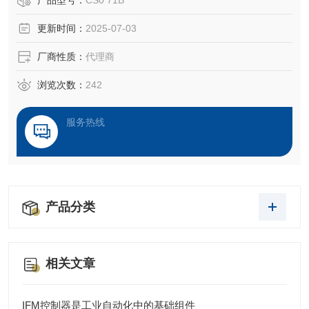
产品型号：
CS0 71B
‌操纵杆‌：如NS3型号，采用金属齿轮箱和铝压铸件，支持总
更新时间：
2025-07-03
线连接，适用于工程、农业等苛刻环境，具备自动复位、机
械锁等功能。 ‌
厂商性质：
代理商
‌控制台‌：如MFK-MFA系列，专为狭长舱室设计，支持客户定
制配色和
浏览次数：
242
服务热线
产品分类
相关文章
IFM控制器是工业自动化中的基础组件