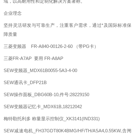
域，以高耐用性和定制化解决方案著称。 ‌
企业理念
坚持灵活研发与可靠生产，注重客户需求，通过*及国际标准保
障质量
三菱
变频器 FR-A840-00126-2-60 （带PG卡）
三菱
FR-A7AP 要用 FR-A8AP
SEW
变频器_MDX61B0055-5A3-4-00
SEW
通讯卡_DFP21B
SEW
操作面板_DBG60B-10,件号:28229150
SEW
变频器记忆卡_MDX61B,18212042
梅特勒托利多
称量显示控制仪_XK3141(IND331)
SEW
减速电机_FH37GDT80K4BMG/HF/TH/ASA4,0.55KW,含闸