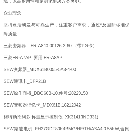
域，以高耐用性和定制化解决方案著称。 ‌
企业理念
坚持灵活研发与可靠生产，注重客户需求，通过*及国际标准保
障质量
三菱
变频器 FR-A840-00126-2-60 （带PG卡）
三菱
FR-A7AP 要用 FR-A8AP
SEW
变频器_MDX61B0055-5A3-4-00
SEW
通讯卡_DFP21B
SEW
操作面板_DBG60B-10,件号:28229150
SEW
变频器记忆卡_MDX61B,18212042
梅特勒托利多
称量显示控制仪_XK3141(IND331)
SEW
减速电机_FH37GDT80K4BMG/HF/TH/ASA4,0.55KW,含闸