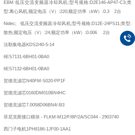
EBM 低压交流变频器冷却风机;型号规格:D2E146-AP47-C3;类
型:离心风机;额定电压（V）:220;额定功率（kW）:0.3 2台
Nidec; 低压交流变频器冷却风机;型号规格:D12E-24PS11;类型:
散热;额定电压（V）:24;额定功率（kW）:0.006 2台
法勒
集电器
KDS2/40-5-14
6ES7131-6BH01-0BA0
6ES7132-6BH01-0BA0
贺德克
滤芯
N40FM-S020-PP1F
贺德克
滤芯
0160DM010BN4HC
贺德克
滤芯
7.0058D06BN4/-B3
菲尼克斯
接口模块 - FLKM-M12/F/8P/2A/SC044 - 2903740
西门子
电机
1PH8186-1JF00-1AA1