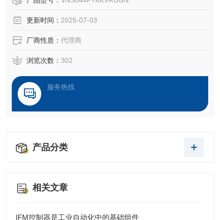
产品型号：
VNS044FYKKVRUGN
‌操纵杆‌：如NS3型号，采用金属齿轮箱和铝压铸件，支持总
更新时间：
2025-07-03
线连接，适用于工程、农业等苛刻环境，具备自动复位、机
械锁等功能。 ‌
厂商性质：
代理商
‌控制台‌：如MFK-MFA系列，专为狭长舱室设计，支持客户定
制配色和
浏览次数：
302
服务热线
产品分类
相关文章
IFM控制器是工业自动化中的基础组件