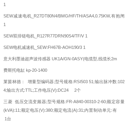
1
SEW
减速电机_R27DT80N4/BMG/HF/TH/ASA4,0.75KW,有抱闸
1
SEW
双排链电机_R127R77DRN90S4/TF/V 1
SEW
电机减速机_SEW:FH67B-AOH190/3 1
意大利墨迪超声波传感器 UK1A/GN-0ASY(电缆型,线缆长2m
费斯托
电缸
kp-20-1400
莱茵林德： 增量型编码器;型号规格:RSI503 51;输出脉冲数:102
4;输出方式:TTL;工作电压(V):DC24 2个
三菱 低压交流变频器;型号规格:FR-A840-00310-2-60;额定容量
(kVA):11;额定电压(V):380;额定电流(A):31;内置制动单元:有
1台