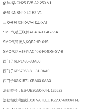
倍加福
NCN25-F35-A2-250-V1
倍加福
NBN40-L2-E2-V1
三菱变频器FR-CV-H11K-AT
SMC
气动三联件
AC40A-F04G-V-A
SMC
气管接头
KQB2HR-04S
SMC
气动三联件
AC40B-F04DG-SV-B
西门子
6EP1436-3BA00
西门子
6ES7953-8LL31-0AA0
西门子
6GK1571-0BA00-0AA0
法勒
型号：ES-UE20/50-K4-L 126522
法勒
相线滑触线U10 VAHLE
U10/25C-6000PH-B