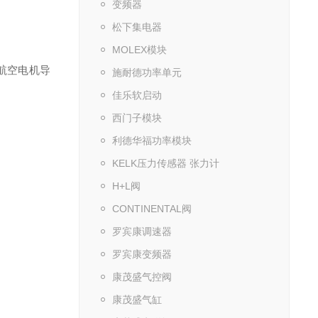
变频器
松下集电器
MOLEX模块
的航空电机导
施耐德功率单元
佳乐软启动
西门子模块
利德华福功率模块
KELK压力传感器 张力计
H+L阀
CONTINENTAL阀
罗宾康调速器
罗宾康变频器
康茂盛气控阀
康茂盛气缸