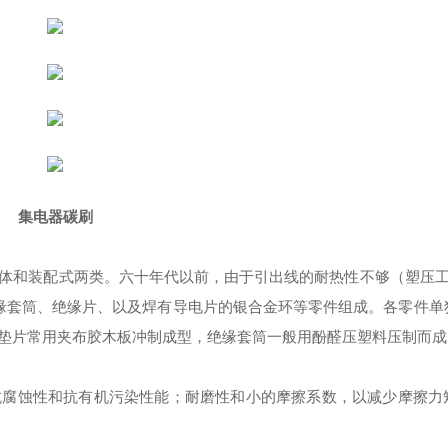
集电器碳刷
体和装配式两类。六十年代以前，由于引出线的耐热性不够（塑压工艺
绝缘套筒、绝缘片、以及焊有导电片的银合金环等零件组成。各零件单
垫片常用夹布胶木板冲制成型，绝缘套筒一般用酚醛压塑料压制而成
抗腐蚀性和抗有机污染性能；耐磨性和小的摩擦系数，以减少摩擦力