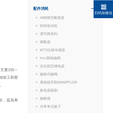
配件消耗
扫码加微信
ABB塑壳断路器
转矩电动机
调节阀系列
熔断器
MTS位移传感器
H+L阀电磁阀
佳乐固态继电器
要150～
穆格伺服阀
独加工和塑
康稳稳孚勒WAMPFLER
。
集电器碳刷
施耐德
矩，提高寿
功率单元板子