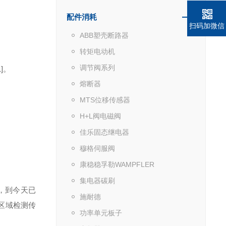
配件消耗
扫码加微信
ABB塑壳断路器
转矩电动机
调节阀系列
]。
熔断器
MTS位移传感器
H+L阀电磁阀
佳乐固态继电器
穆格伺服阀
康稳稳孚勒WAMPFLER
集电器碳刷
.A.，到今天已
施耐德
区域检测传
功率单元板子