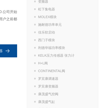
变频器
松下集电器
D.公司开始
MOLEX模块
用户之前都
施耐德功率单元
佳乐软启动
西门子模块
利德华福功率模块
感器
KELK压力传感器 张力计
H+L阀
CONTINENTAL阀
罗宾康调速器
罗宾康变频器
康茂盛气控阀
康茂盛气缸